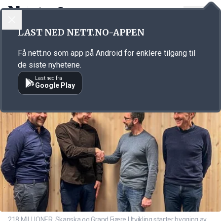
LOGG INN
MENY
Annonsørinnhold
LAST NED NETT.NO-APPEN
Link for annonse
Få nett.no som app på Android for enklere tilgang til
de siste nyhetene.
Last ned fra
Google Play
218 MILLIONER: Skanska og Grand Fiære Utvikling starter bygging av