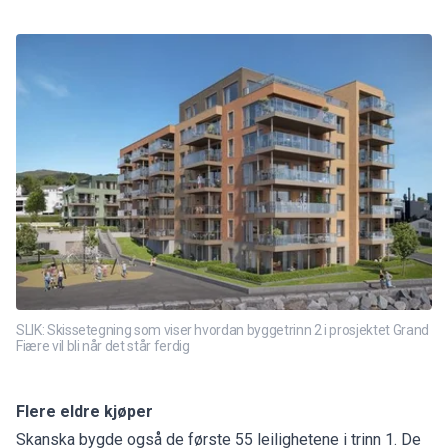
SLIK: Skissetegning som viser hvordan byggetrinn 2 i prosjektet Grand
Fiære vil bli når det står ferdig
Flere eldre kjøper
Skanska bygde også de første 55 leilighetene i trinn 1. De