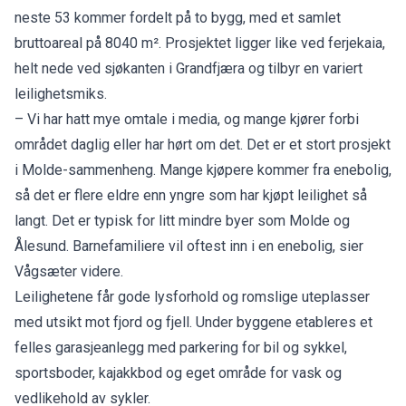
neste 53 kommer fordelt på to bygg, med et samlet
bruttoareal på 8040 m². Prosjektet ligger like ved ferjekaia,
helt nede ved sjøkanten i Grandfjæra og tilbyr en variert
leilighetsmiks.
– Vi har hatt mye omtale i media, og mange kjører forbi
området daglig eller har hørt om det. Det er et stort prosjekt
i Molde-sammenheng. Mange kjøpere kommer fra enebolig,
så det er flere eldre enn yngre som har kjøpt leilighet så
langt. Det er typisk for litt mindre byer som Molde og
Ålesund. Barnefamiliere vil oftest inn i en enebolig, sier
Vågsæter videre.
Leilighetene får gode lysforhold og romslige uteplasser
med utsikt mot fjord og fjell. Under byggene etableres et
felles garasjeanlegg med parkering for bil og sykkel,
sportsboder, kajakkbod og eget område for vask og
vedlikehold av sykler.