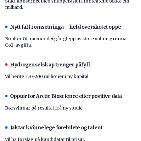
Stad-konsernet med snuoperasjon. Inntektene bikka éin
milliard.
Nytt fall i omsetninga – held overskotet oppe
Bunker Oil meiner dei går glepp av store volum grunna
Co2-avgifta.
Hydrogenselskap trenger påfyll
Vil hente 150-200 millioner i ny kapital.
Opptur for Arctic Bioscience etter positive data
Børsvinnar på resultat frå ny studie.
Jaktar kvinnelege førebilete og talent
Vil ha forslag på kandidatar til prisar.