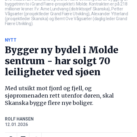
byggetrinn to i Grand Fiære-prosjektet i Molde. Kontrakten er på 218
millioner kroner. F.v: Arne Lundvang (distriktssjef Skanska), Petter
Vågsæter (prosjektleder Grand Fiære Utvikling), Alexander Ytterland
(prosjektleder Skanska) og Bernt Ove Vågsæter (daglig leder Grand
Fiære Utvikling).
NYTT
Bygger ny bydel i Molde
sentrum - har solgt 70
leiligheter ved sjøen
Med utsikt mot fjord og fjell, og
sjøpromenaden rett utenfor døren, skal
Skanska bygge flere nye boliger.
ROLF HANSEN
12.01.2026