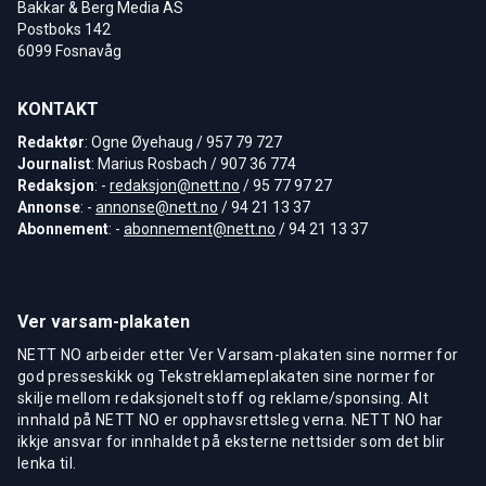
Bakkar & Berg Media AS
Postboks 142
6099 Fosnavåg
KONTAKT
Redaktør
: Ogne Øyehaug / 957 79 727
Journalist
: Marius Rosbach / 907 36 774
Redaksjon
: -
redaksjon@nett.no
/ 95 77 97 27
Annonse
: -
annonse@nett.no
/ 94 21 13 37
Abonnement
: -
abonnement@nett.no
/ 94 21 13 37
Ver varsam-plakaten
NETT NO arbeider etter Ver Varsam-plakaten sine normer for
god presseskikk og Tekstreklameplakaten sine normer for
skilje mellom redaksjonelt stoff og reklame/sponsing. Alt
innhald på NETT NO er opphavsrettsleg verna. NETT NO har
ikkje ansvar for innhaldet på eksterne nettsider som det blir
lenka til.