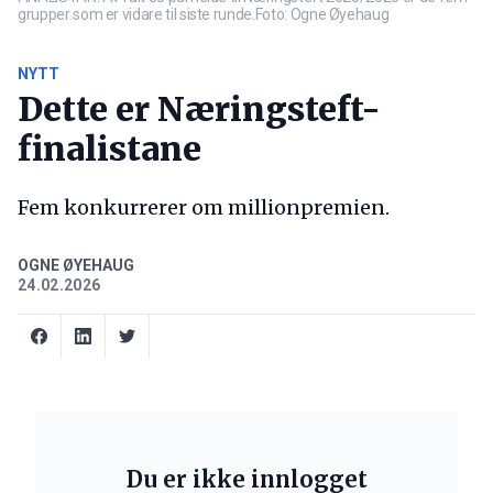
grupper som er vidare til siste runde.Foto: Ogne Øyehaug
NYTT
Dette er Næringsteft-
finalistane
Fem konkurrerer om millionpremien.
OGNE ØYEHAUG
24.02.2026
Du er ikke innlogget