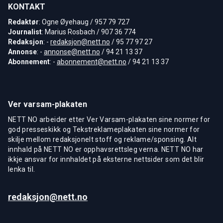
KONTAKT
Redaktør
: Ogne Øyehaug / 957 79 727
Journalist
: Marius Rosbach / 907 36 774
Redaksjon
: -
redaksjon@nett.no
/ 95 77 97 27
Annonse
: -
annonse@nett.no
/ 94 21 13 37
Abonnement
: -
abonnement@nett.no
/ 94 21 13 37
Ver varsam-plakaten
NETT NO arbeider etter Ver Varsam-plakaten sine normer for
god presseskikk og Tekstreklameplakaten sine normer for
skilje mellom redaksjonelt stoff og reklame/sponsing. Alt
innhald på NETT NO er opphavsrettsleg verna. NETT NO har
ikkje ansvar for innhaldet på eksterne nettsider som det blir
lenka til.
redaksjon@nett.no