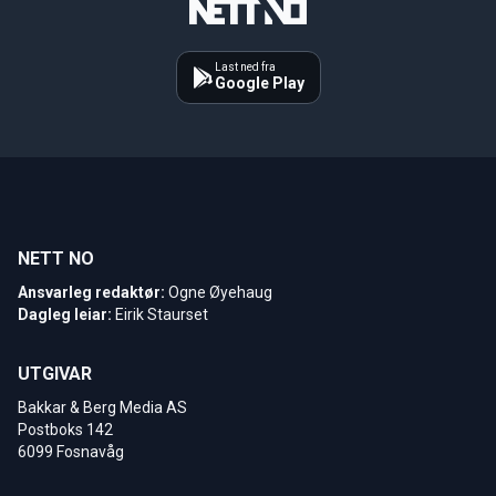
Last ned fra
Google Play
NETT NO
Ansvarleg redaktør:
Ogne Øyehaug
Dagleg leiar:
Eirik Staurset
UTGIVAR
Bakkar & Berg Media AS
Postboks 142
6099 Fosnavåg