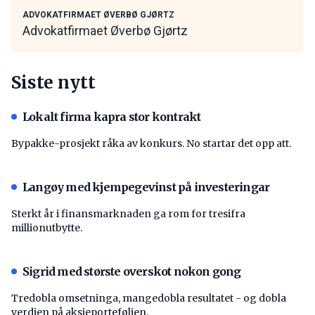
ADVOKATFIRMAET ØVERBØ GJØRTZ
Advokatfirmaet Øverbø Gjørtz
Siste nytt
Lokalt firma kapra stor kontrakt
Bypakke-prosjekt råka av konkurs. No startar det opp att.
Langøy med kjempegevinst på investeringar
Sterkt år i finansmarknaden ga rom for tresifra
millionutbytte.
Sigrid med største overskot nokon gong
Tredobla omsetninga, mangedobla resultatet - og dobla
verdien på aksjeporteføljen.