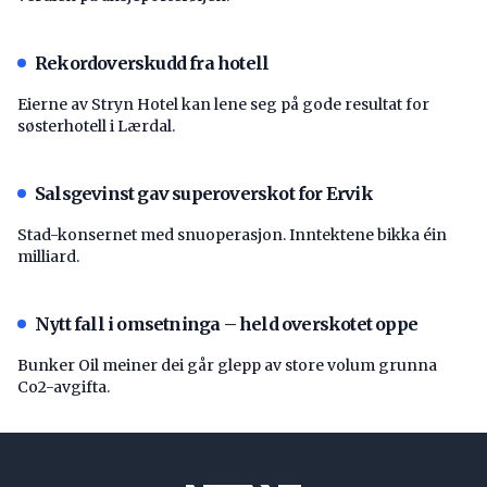
Rekordoverskudd fra hotell
Eierne av Stryn Hotel kan lene seg på gode resultat for
søsterhotell i Lærdal.
Salsgevinst gav superoverskot for Ervik
Stad-konsernet med snuoperasjon. Inntektene bikka éin
milliard.
Nytt fall i omsetninga – held overskotet oppe
Bunker Oil meiner dei går glepp av store volum grunna
Co2-avgifta.