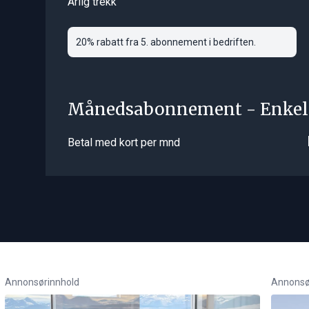
Årlig trekk
20% rabatt fra 5. abonnement i bedriften.
Månedsabonnement - Enkel
Betal med kort per mnd
Annonsørinnhold
Annonsø