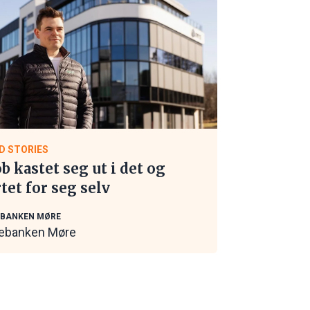
D STORIES
ob kastet seg ut i det og
rtet for seg selv
EBANKEN MØRE
ebanken Møre