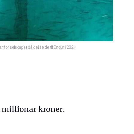
 for selskapet då dei selde til Endúr i 2021.
 millionar kroner.