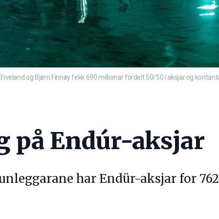
iveland og Bjørn Finnøy fekk 690 millionar fordelt 50/50 i aksjar og kontantar
g på Endúr-aksjar
unleggarane har Endür-aksjar for 762