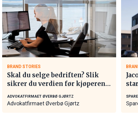
BRAND STORIES
BRAN
Skal du selge bedriften? Slik
Jac
sikrer du verdien før kjøperen
sta
tar kontakt
ADVOKATFIRMAET ØVERBØ GJØRTZ
SPAR
Advokatfirmaet Øverbø Gjørtz
Spar