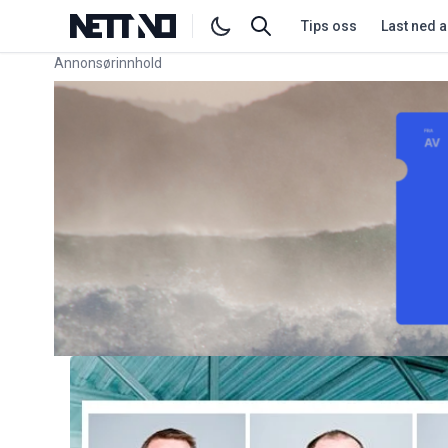
Tips oss
Last ned 
Annonsørinnhold
Link for annonse