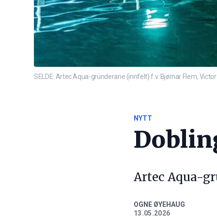
SELDE: Artec Aqua-gründerane (innfelt) f.v. Bjørnar Flem, Victor F
NYTT
Doblin
Artec Aqua-gr
OGNE ØYEHAUG
13.05.2026