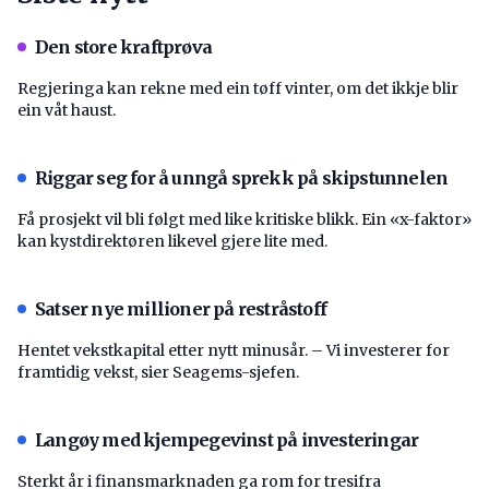
Den store kraftprøva
Regjeringa kan rekne med ein tøff vinter, om det ikkje blir
ein våt haust.
Riggar seg for å unngå sprekk på skipstunnelen
Få prosjekt vil bli følgt med like kritiske blikk. Ein «x-faktor»
kan kystdirektøren likevel gjere lite med.
Satser nye millioner på restråstoff
Hentet vekstkapital etter nytt minusår. – Vi investerer for
framtidig vekst, sier Seagems-sjefen.
Langøy med kjempegevinst på investeringar
Sterkt år i finansmarknaden ga rom for tresifra