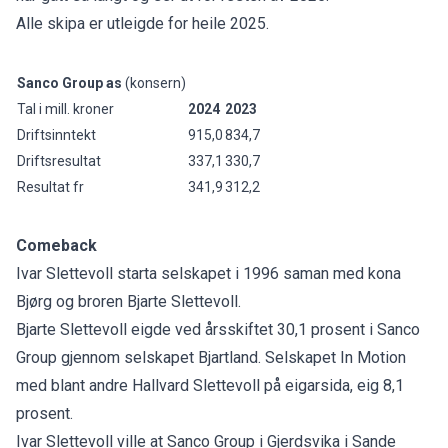
Alle skipa er utleigde for heile 2025.
Sanco Group as
(konsern)
Tal i mill. kroner
2024
2023
Driftsinntekt
915,0
834,7
Driftsresultat
337,1
330,7
Resultat fr
341,9
312,2
Comeback
Ivar Slettevoll starta selskapet i 1996 saman med kona
Bjørg og broren Bjarte Slettevoll.
Bjarte Slettevoll eigde ved årsskiftet 30,1 prosent i Sanco
Group gjennom selskapet Bjartland. Selskapet In Motion
med blant andre Hallvard Slettevoll på eigarsida, eig 8,1
prosent.
Ivar Slettevoll ville at Sanco Group i Gjerdsvika i Sande