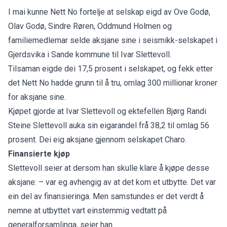
I mai kunne Nett No fortelje at selskap eigd av Ove Godø,
Olav Godø, Sindre Røren, Oddmund Holmen og
familiemedlemar
selde aksjane sine i seismikk-selskapet i
Gjerdsvika i Sande kommune til Ivar Slettevoll.
Tilsaman eigde dei 17,5 prosent i selskapet, og fekk etter
det Nett No hadde grunn til å tru, omlag 300 millionar kroner
for aksjane sine.
Kjøpet gjorde at Ivar Slettevoll og ektefellen Bjørg Randi
Steine Slettevoll auka sin eigarandel frå 38,2 til omlag 56
prosent. Dei eig aksjane gjennom selskapet Charo.
Finansierte kjøp
Slettevoll seier at dersom han skulle klare å kjøpe desse
aksjane: – var eg avhengig av at det kom et utbytte. Det var
ein del av finansieringa. Men samstundes er det verdt å
nemne at utbyttet vart einstemmig vedtatt på
generalforsamlinga, seier han.