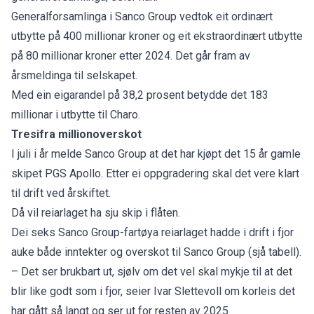
Generalforsamlinga i Sanco Group vedtok eit ordinært
utbytte på 400 millionar kroner og eit ekstraordinært utbytte
på 80 millionar kroner etter 2024. Det går fram av
årsmeldinga til selskapet.
Med ein eigarandel på 38,2 prosent betydde det 183
millionar i utbytte til Charo.
Tresifra millionoverskot
I juli i år melde Sanco Group at det har
kjøpt det 15 år gamle
skipet PGS Apollo
. Etter ei oppgradering skal det vere klart
til drift ved årskiftet.
Då vil reiarlaget ha sju skip i flåten.
Dei seks Sanco Group-fartøya reiarlaget hadde i drift i fjor
auke både inntekter og overskot til Sanco Group (sjå tabell).
– Det ser brukbart ut, sjølv om det vel skal mykje til at det
blir like godt som i fjor, seier Ivar Slettevoll om korleis det
har gått så langt og ser ut for resten av 2025.