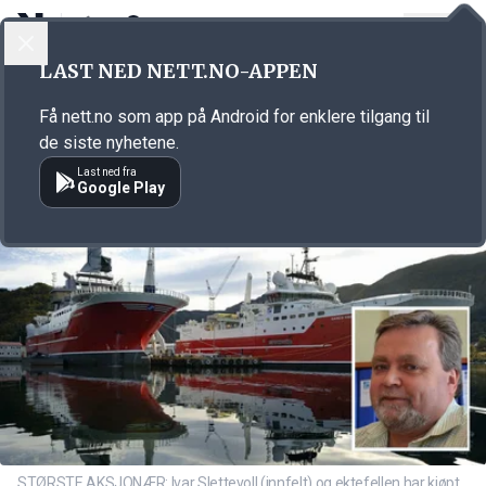
LOGG INN
MENY
Annonsørinnhold
LAST NED NETT.NO-APPEN
Link for annonse
Få nett.no som app på Android for enklere tilgang til
de siste nyhetene.
Last ned fra
Google Play
STØRSTE AKSJONÆR: Ivar Slettevoll (innfelt) og ektefellen har kjøpt