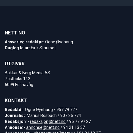
NETT NO
Ansvarleg redaktør:
Ogne Øyehaug
Dagleg leiar:
Eirik Staurset
UTGIVAR
Bakkar & Berg Media AS
Postboks 142
6099 Fosnavåg
KONTAKT
Redaktør
: Ogne Øyehaug / 957 79 727
Journalist
: Marius Rosbach / 907 36 774
Redaksjon
: -
redaksjon@nett.no
/ 95 77 97 27
Annonse
: -
annonse@nett.no
/ 94 21 13 37