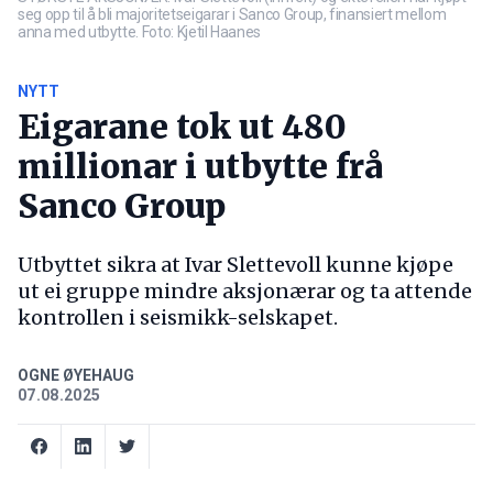
seg opp til å bli majoritetseigarar i Sanco Group, finansiert mellom
anna med utbytte. Foto: Kjetil Haanes
NYTT
Eigarane tok ut 480
millionar i utbytte frå
Sanco Group
Utbyttet sikra at Ivar Slettevoll kunne kjøpe
ut ei gruppe mindre aksjonærar og ta attende
kontrollen i seismikk-selskapet.
OGNE ØYEHAUG
07.08.2025