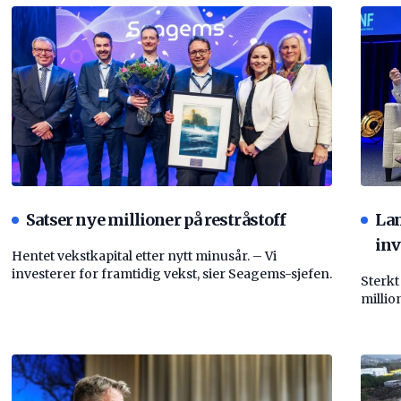
Satser nye millioner på restråstoff
La
inv
Hentet vekstkapital etter nytt minusår. – Vi
investerer for framtidig vekst, sier Seagems-sjefen.
Sterkt
millio