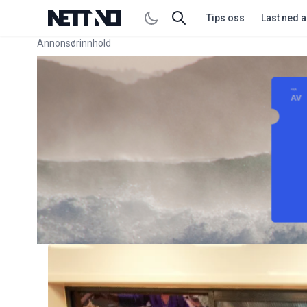
Tips oss
Last ned 
Annonsørinnhold
Link for annonse