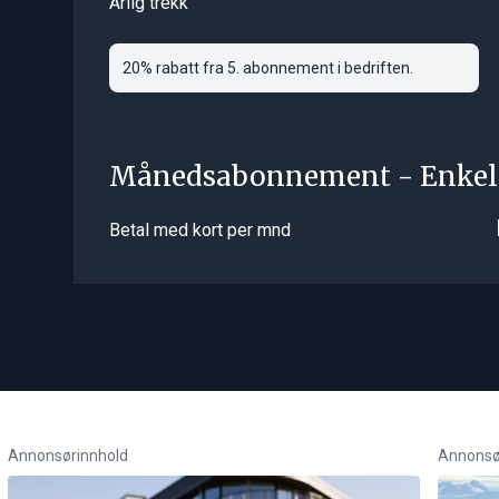
Årlig trekk
20% rabatt fra 5. abonnement i bedriften.
Månedsabonnement - Enkel
Betal med kort per mnd
Annonsørinnhold
Annonsø