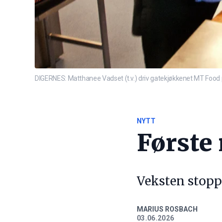
DIGERNES: Matthanee Vadset (t.v.) driv gatekjøkkenet MT Food 
NYTT
Første 
Veksten stopp
MARIUS ROSBACH
03.06.2026