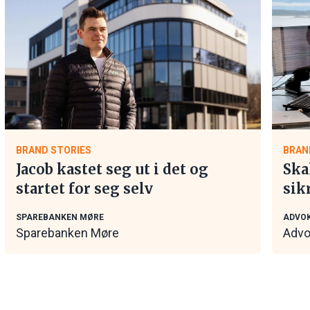
BRAND STORIES
BRAN
Jacob kastet seg ut i det og
Ska
startet for seg selv
sik
tar
SPAREBANKEN MØRE
ADVOK
Sparebanken Møre
Advo