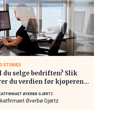
D STORIES
l du selge bedriften? Slik
rer du verdien før kjøperen
 kontakt
ATFIRMAET ØVERBØ GJØRTZ
katfirmaet Øverbø Gjørtz