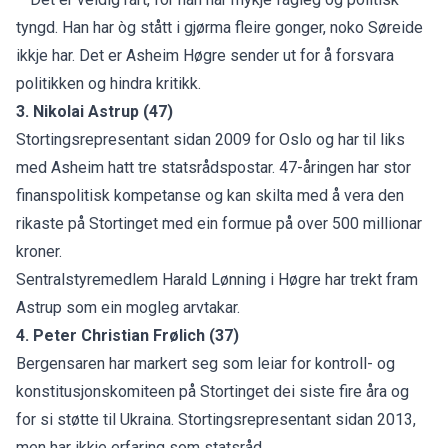
tyngd. Han har òg stått i gjørma fleire gonger, noko Søreide
ikkje har. Det er Asheim Høgre sender ut for å forsvara
politikken og hindra kritikk.
3. Nikolai Astrup (47)
Stortingsrepresentant sidan 2009 for Oslo og har til liks
med Asheim hatt tre statsrådspostar. 47-åringen har stor
finanspolitisk kompetanse og kan skilta med å vera den
rikaste på Stortinget med ein formue på over 500 millionar
kroner.
Sentralstyremedlem Harald Lønning i Høgre
har trekt fram
Astrup som ein mogleg arvtakar.
4. Peter Christian Frølich (37)
Bergensaren har markert seg som leiar for kontroll- og
konstitusjonskomiteen på Stortinget dei siste fire åra og
for si støtte til Ukraina. Stortingsrepresentant sidan 2013,
men har ikkje erfaring som statsråd.