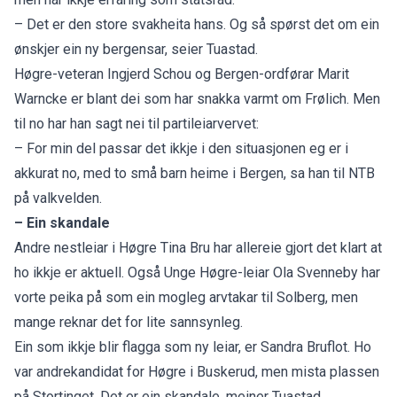
– Det er den store svakheita hans. Og så spørst det om ein
ønskjer ein ny bergensar, seier Tuastad.
Høgre-veteran Ingjerd Schou og Bergen-ordførar Marit
Warncke er blant dei som har snakka varmt om Frølich. Men
til no har han sagt nei til partileiarvervet:
– For min del passar det ikkje i den situasjonen eg er i
akkurat no, med to små barn heime i Bergen, sa han til NTB
på valkvelden.
– Ein skandale
Andre nestleiar i Høgre Tina Bru har allereie gjort det klart at
ho ikkje er aktuell. Også Unge Høgre-leiar Ola Svenneby
har
vorte peika på
som ein mogleg arvtakar til Solberg, men
mange reknar det for lite sannsynleg.
Ein som ikkje blir flagga som ny leiar, er Sandra Bruflot. Ho
var andrekandidat for Høgre i Buskerud, men mista plassen
på Stortinget. Det er ein skandale, meiner Tuastad.