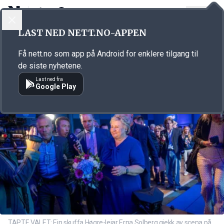
LOGG INN
MENY
Annonsørinnhold
LAST NED NETT.NO-APPEN
Link for annonse
Få nett.no som app på Android for enklere tilgang til
de siste nyhetene.
Last ned fra
Google Play
TAPTE VALET: Ein skuffa Høgre-leiar Erna Solberg gjekk av scena på