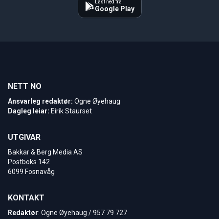
Last ned fra
Google Play
NETT NO
Ansvarleg redaktør:
Ogne Øyehaug
Dagleg leiar:
Eirik Staurset
UTGIVAR
Bakkar & Berg Media AS
Postboks 142
6099 Fosnavåg
KONTAKT
Redaktør
: Ogne Øyehaug / 957 79 727