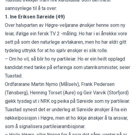
sannsynlege til å ta over:
1. Ine Eriksen Søreide (49)
Over halvparten av Høgre-veljarane ønskjer henne som ny
leiar, ifølgje ein fersk TV 2
-måling
. Ho har i ei årrekke vore
sett på som den naturlege arvtakaren, men ho har aldri gitt
tydeleg uttrykk for at ho sjølv ønskjer ei slik rolle.
– Om ho vil, så blir ho ny partileiar. Ho er ein heilt opplagd
kandidat med tanke på erfaringa som utanriksminister, seier
Tuastad.
Ordførarane Martin Nymo (Målselv), Frank Pedersen
(Tønsberg), Henning Torset (Aure) og Geir Varvik (Storfjord)
gjekk tysdag ut i
NRK
og peika på Søreide som ny partileiar.
Tuastad synest det er underleg at Søreide ønskjer å ha ein
nøkkelposisjon i Høgre, men at ho ikkje ønskjer å ta ansvar,
som å signalisera partileiarambisjonar.
– Heile Høgre, eller Noreg for å seia det sånn, ventar på ei