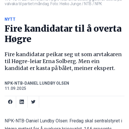
valvaka til partiet måndag. Foto: Heiko Junge / NTB / NPK
NYTT
Fire kandidatar til å overta
Høgre
Fire kandidatar peikar seg ut som arvtakaren
til Høgre-leiar Erna Solberg. Men ein
kandidat er kasta på bålet, meiner ekspert.
NPK-NTB-DANIEL LUNDBY OLSEN
11.09.2025
NPK-NTB-Daniel Lundby Olsen: Fredag skal sentralstyret i
Høgre møtast for å evaluera krisevalet. 14,6 prosents