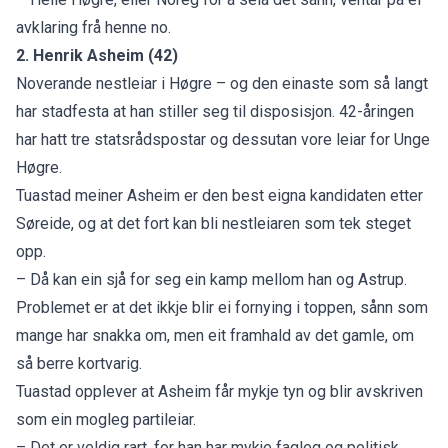
avklaring frå henne no.
2. Henrik Asheim (42)
Noverande nestleiar i Høgre – og den einaste som så langt
har stadfesta at han stiller seg til disposisjon. 42-åringen
har hatt tre statsrådspostar og dessutan vore leiar for Unge
Høgre.
Tuastad meiner Asheim er den best eigna kandidaten etter
Søreide, og at det fort kan bli nestleiaren som tek steget
opp.
– Då kan ein sjå for seg ein kamp mellom han og Astrup.
Problemet er at det ikkje blir ei fornying i toppen, sånn som
mange har snakka om, men eit framhald av det gamle, om
så berre kortvarig.
Tuastad opplever at Asheim får mykje tyn og blir avskriven
som ein mogleg partileiar.
– Det er veldig rart, for han har mykje fagleg og politisk