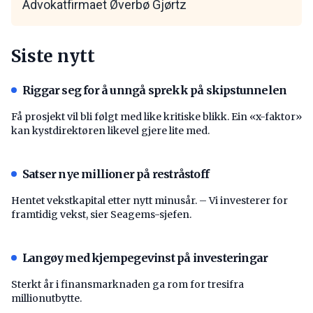
Advokatfirmaet Øverbø Gjørtz
Siste nytt
Riggar seg for å unngå sprekk på skipstunnelen
Få prosjekt vil bli følgt med like kritiske blikk. Ein «x-faktor»
kan kystdirektøren likevel gjere lite med.
Satser nye millioner på restråstoff
Hentet vekstkapital etter nytt minusår. – Vi investerer for
framtidig vekst, sier Seagems-sjefen.
Langøy med kjempegevinst på investeringar
Sterkt år i finansmarknaden ga rom for tresifra
millionutbytte.