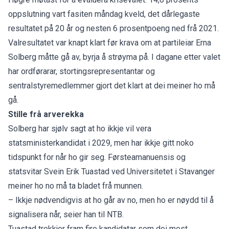
oppslutning vart fasiten måndag kveld, det dårlegaste
resultatet på 20 år og nesten 6 prosentpoeng ned frå 2021.
Valresultatet var knapt klart før krava om at partileiar Erna
Solberg måtte gå av, byrja å strøyma på. I dagane etter valet
har ordførarar, stortingsrepresentantar og
sentralstyremedlemmer gjort det klart at dei meiner ho må
gå.
Stille frå arverekka
Solberg har sjølv sagt at ho ikkje vil vera
statsministerkandidat i 2029, men har ikkje gitt noko
tidspunkt for når ho gir seg. Førsteamanuensis og
statsvitar Svein Erik Tuastad ved Universitetet i Stavanger
meiner ho no må ta bladet frå munnen.
– Ikkje nødvendigvis at ho går av no, men ho er nøydd til å
signalisera når, seier han til NTB.
Tuastad trekkjer fram fire kandidatar som dei mest