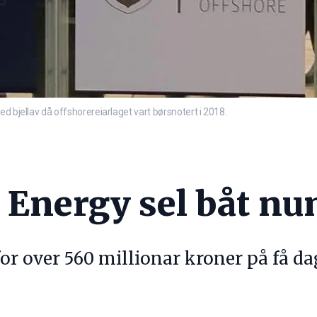
d bjellav då offshorereiarlaget vart børsnotert i 2018.
 Energy sel båt n
for over 560 millionar kroner på få da