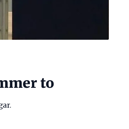
ummer to
gar.