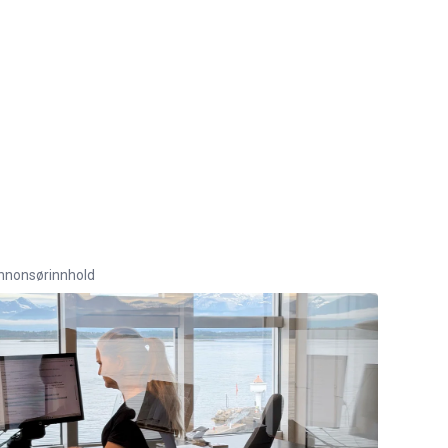
nnonsørinnhold