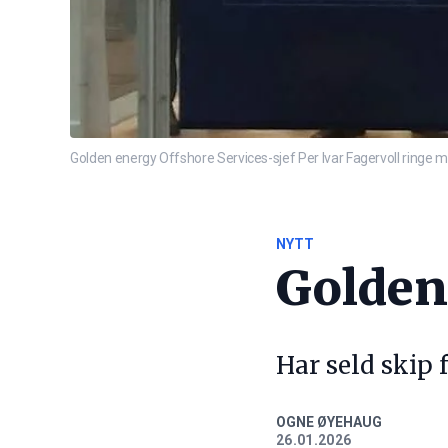
Golden energy Offshore Services-sjef Per Ivar Fagervoll ringe me
NYTT
Golden
Har seld skip 
OGNE ØYEHAUG
26.01.2026