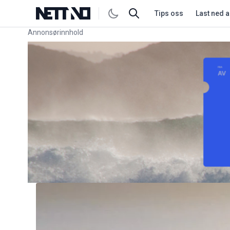
Tips oss
Last ned 
Annonsørinnhold
Link for annonse