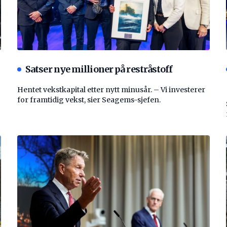
Satser nye millioner på restråstoff
Hentet vekstkapital etter nytt minusår. – Vi investerer
for framtidig vekst, sier Seagems-sjefen.