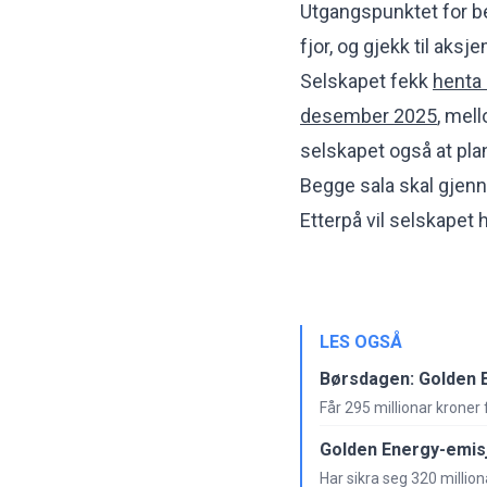
Utgangspunktet for be
fjor, og gjekk til aksj
Selskapet fekk
henta 
desember 2025
, mell
selskapet også at plan
Begge sala skal gjenn
Etterpå vil selskapet h
LES OGSÅ
Børsdagen: Golden E
Får 295 millionar kroner
Golden Energy-emisj
Har sikra seg 320 million