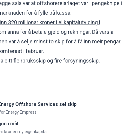
gge sala var at offshorereiarlaget var i pengeknipe i
emarknaden for å fylle på kassa.
inn 320 millionar kroner i ei kapitalutviding i
om anna for å betale gjeld og rekningar. Då varsla
en var å selje minst to skip for å få inn meir pengar.
omførast i februar.
a eitt fleirbruksskip og fire forsyningsskip.
nergy Offshore Services sel skip
 for Energy Empress.
on i mål
ar kroner i ny eigenkapital.