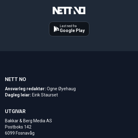
Last ned fra
Google Play
NETT NO
Ansvarleg redaktør:
Ogne Øyehaug
Dagleg leiar:
Eirik Staurset
UTGIVAR
Bakkar & Berg Media AS
Postboks 142
6099 Fosnavåg