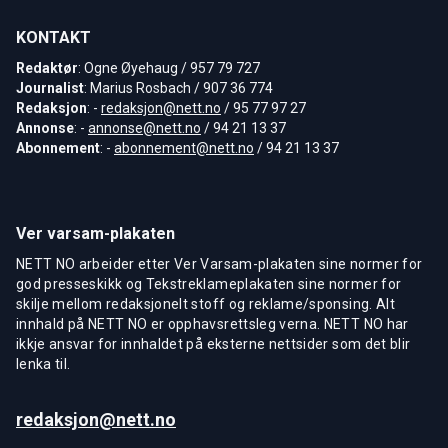
KONTAKT
Redaktør
: Ogne Øyehaug / 957 79 727
Journalist
: Marius Rosbach / 907 36 774
Redaksjon
: -
redaksjon@nett.no
/ 95 77 97 27
Annonse
: -
annonse@nett.no
/ 94 21 13 37
Abonnement
: -
abonnement@nett.no
/ 94 21 13 37
Ver varsam-plakaten
NETT NO arbeider etter Ver Varsam-plakaten sine normer for
god presseskikk og Tekstreklameplakaten sine normer for
skilje mellom redaksjonelt stoff og reklame/sponsing. Alt
innhald på NETT NO er opphavsrettsleg verna. NETT NO har
ikkje ansvar for innhaldet på eksterne nettsider som det blir
lenka til.
redaksjon@nett.no