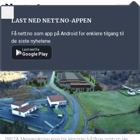
LOGG INN
MENY
Annonsørinnhold
LAST NED NETT.NO-APPEN
Link for annonse
Få nett.no som app på Android for enklere tilgang til
de siste nyhetene.
Last ned fra
Google Play
ØRSTA: Melsgjerdet ligg kring fire kilometer frå Ørsta sentrum. Her