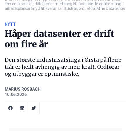
kan det kome eit datasenter med kring 50 fast tilsette og like mange
arbeidsplassar knytt til leveransar. Illustrasjon: Lefdal Mine Datacenter
NYTT
Håper datasenter er drift
om fire år
Den største industrisatsinga i Ørsta på fleire
tiår er heilt avhengig av meir kraft. Ordførar
og utbyggar er optimistiske.
MARIUS ROSBACH
10.06.2026