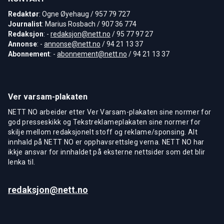
Redaktør
: Ogne Øyehaug / 957 79 727
Journalist
: Marius Rosbach / 907 36 774
Redaksjon
: -
redaksjon@nett.no
/ 95 77 97 27
Annonse
: -
annonse@nett.no
/ 94 21 13 37
Abonnement
: -
abonnement@nett.no
/ 94 21 13 37
Ver varsam-plakaten
NETT NO arbeider etter Ver Varsam-plakaten sine normer for
god presseskikk og Tekstreklameplakaten sine normer for
skilje mellom redaksjonelt stoff og reklame/sponsing. Alt
innhald på NETT NO er opphavsrettsleg verna. NETT NO har
ikkje ansvar for innhaldet på eksterne nettsider som det blir
lenka til.
redaksjon@nett.no