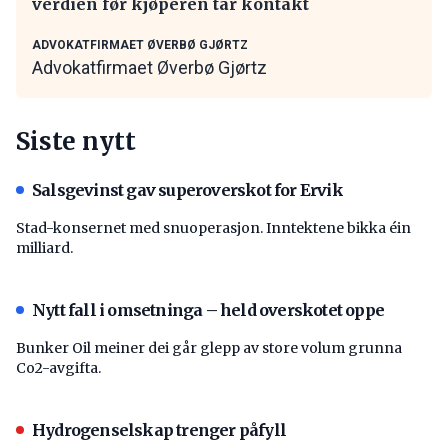
verdien før kjøperen tar kontakt
ADVOKATFIRMAET ØVERBØ GJØRTZ
Advokatfirmaet Øverbø Gjørtz
Siste nytt
Salsgevinst gav superoverskot for Ervik
Stad-konsernet med snuoperasjon. Inntektene bikka éin
milliard.
Nytt fall i omsetninga – held overskotet oppe
Bunker Oil meiner dei går glepp av store volum grunna
Co2-avgifta.
Hydrogenselskap trenger påfyll