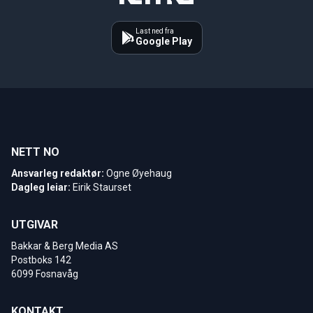
Last ned fra
Google Play
NETT NO
Ansvarleg redaktør:
Ogne Øyehaug
Dagleg leiar:
Eirik Staurset
UTGIVAR
Bakkar & Berg Media AS
Postboks 142
6099 Fosnavåg
KONTAKT