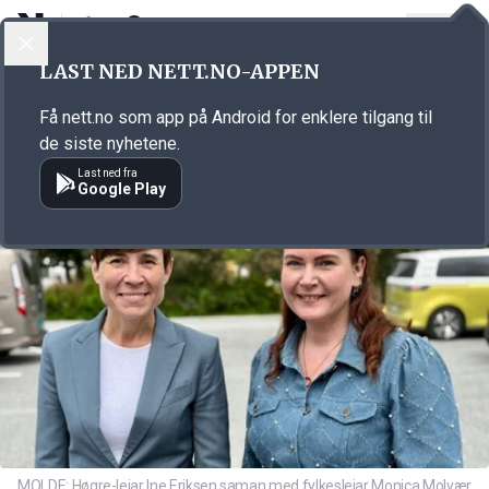
LOGG INN
MENY
Annonsørinnhold
LAST NED NETT.NO-APPEN
Link for annonse
Få nett.no som app på Android for enklere tilgang til
de siste nyhetene.
Last ned fra
Google Play
MOLDE: Høgre-leiar Ine Eriksen saman med fylkesleiar Monica Molvær