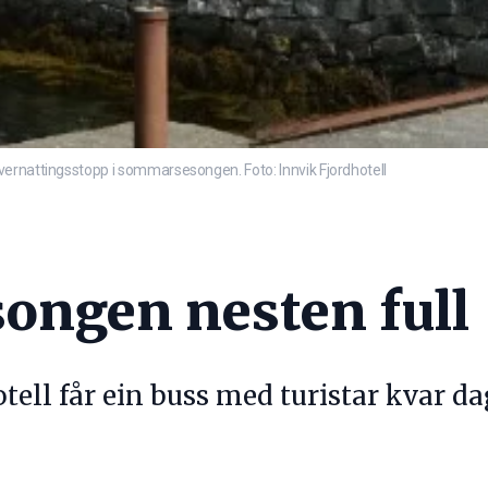
vernattingsstopp i sommarsesongen. Foto: Innvik Fjordhotell
ongen nesten full
tell får ein buss med turistar kvar da