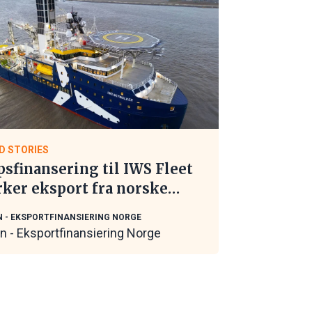
D STORIES
psfinansering til IWS Fleet
rker eksport fra norske
itime leverandører
N - EKSPORTFINANSIERING NORGE
in - Eksportfinansiering Norge