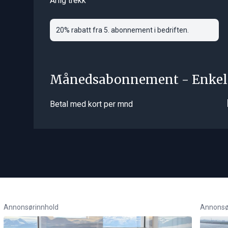
Årlig trekk
20% rabatt fra 5. abonnement i bedriften.
Månedsabonnement - Enkel
Betal med kort per mnd
Annonsørinnhold
Annonsø