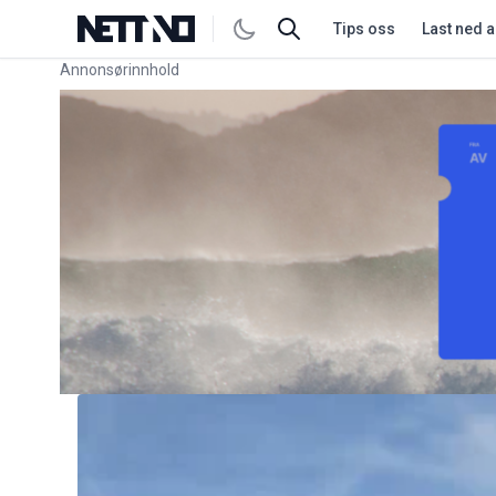
Tips oss
Last ned 
Annonsørinnhold
Link for annonse