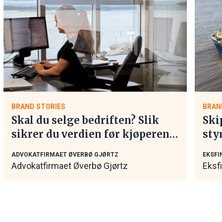
BRAND STORIES
BRAN
Skal du selge bedriften? Slik
Ski
sikrer du verdien før kjøperen
sty
tar kontakt
mar
ADVOKATFIRMAET ØVERBØ GJØRTZ
EKSFI
Advokatfirmaet Øverbø Gjørtz
Eksf