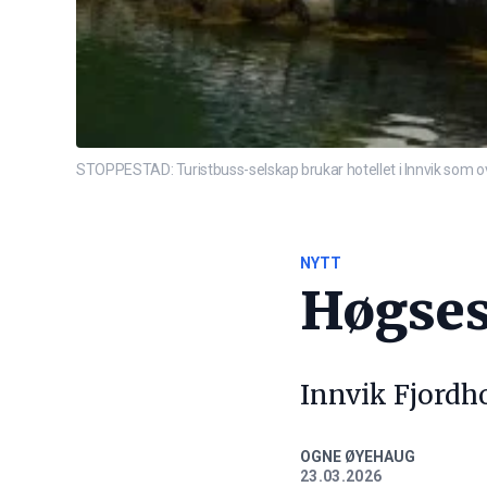
STOPPESTAD: Turistbuss-selskap brukar hotellet i Innvik som o
NYTT
Høgses
Innvik Fjordho
OGNE ØYEHAUG
23.03.2026