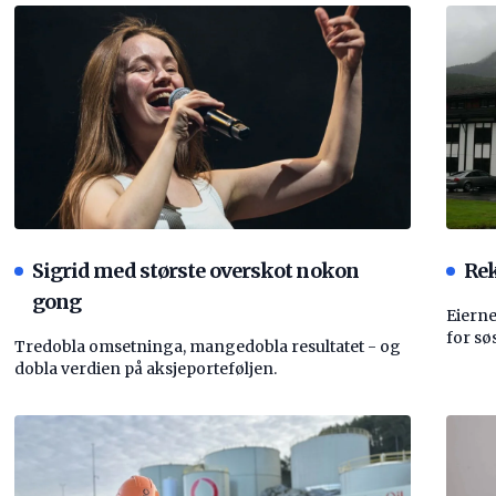
Sigrid med største overskot nokon
Rek
gong
Eierne
for sø
Tredobla omsetninga, mangedobla resultatet - og
dobla verdien på aksjeporteføljen.