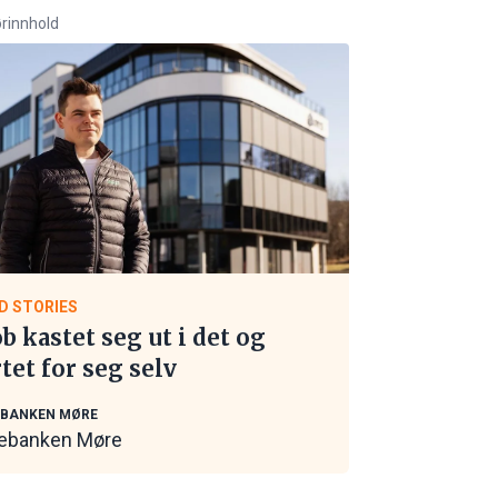
rinnhold
D STORIES
ob kastet seg ut i det og
rtet for seg selv
EBANKEN MØRE
ebanken Møre