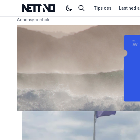
Tips oss
Last ned 
Annonsørinnhold
Link for annonse