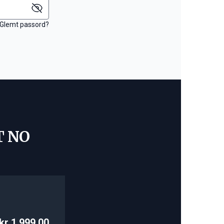
Glemt passord?
T NO
kr 1 999,00