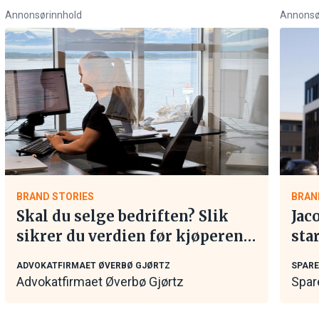
Annonsørinnhold
Annonsø
BRAND STORIES
BRAN
Skal du selge bedriften? Slik
Jac
sikrer du verdien før kjøperen
sta
tar kontakt
ADVOKATFIRMAET ØVERBØ GJØRTZ
SPAR
Advokatfirmaet Øverbø Gjørtz
Spar