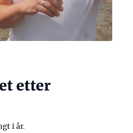
t etter
gt i år.