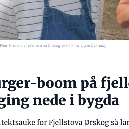
n Hulse driv fjellstova på Ørskogfjellet. Foto: Ogne Øyehaug
ger-boom på fjelle
ging nede i bygda
tektsauke for Fjellstova Ørskog så lan