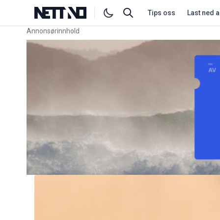
Tips oss
Last ned 
Annonsørinnhold
Link for annonse