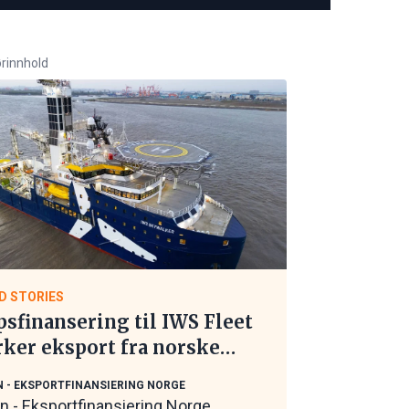
rinnhold
D STORIES
psfinansering til IWS Fleet
rker eksport fra norske
itime leverandører
N - EKSPORTFINANSIERING NORGE
in - Eksportfinansiering Norge