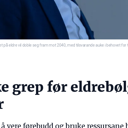
let på eldre vil doble seg fram mot 2040, med tilsvarande auke i behovet 
e grep før eldrebøl
r
 vere førebudd og bruke ressursane b