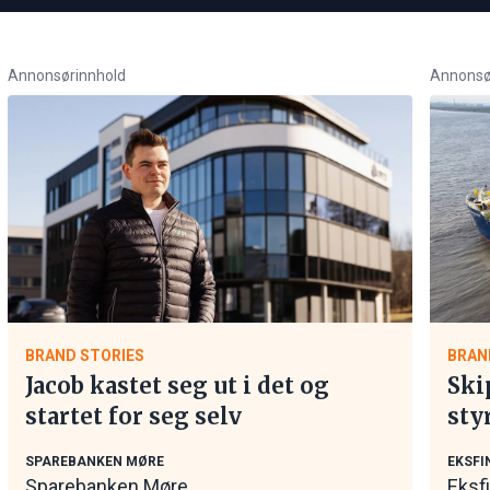
Annonsørinnhold
Annonsø
BRAND STORIES
BRAN
Jacob kastet seg ut i det og
Ski
startet for seg selv
sty
mar
SPAREBANKEN MØRE
EKSFI
Sparebanken Møre
Eksf