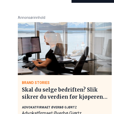
Annonsørinnhold
BRAND STORIES
Skal du selge bedriften? Slik
sikrer du verdien før kjøperen
tar kontakt
ADVOKATFIRMAET ØVERBØ GJØRTZ
Advokatfirmaet Øverbø Gjørtz