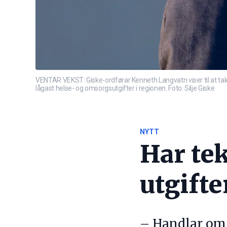
VENTAR VEKST: Giske-ordførar Kenneth Langvatn viser til at ta
lågast helse- og omsorgsutgifter i regionen. Foto: Silje Giske
NYTT
Har tek
utgifte
– Handlar om å