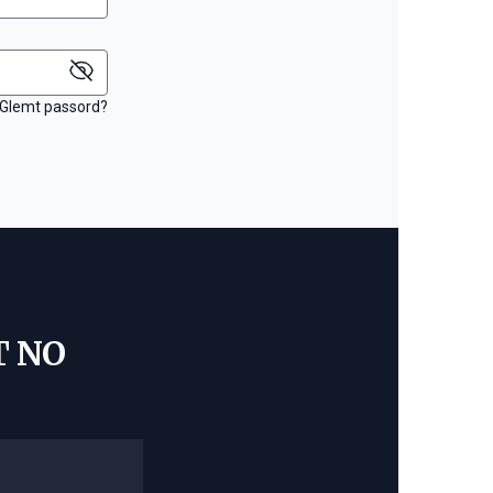
Glemt passord?
T NO