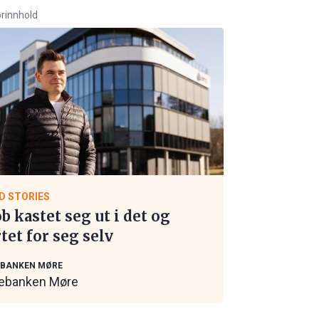
rinnhold
D STORIES
ob kastet seg ut i det og
rtet for seg selv
EBANKEN MØRE
ebanken Møre