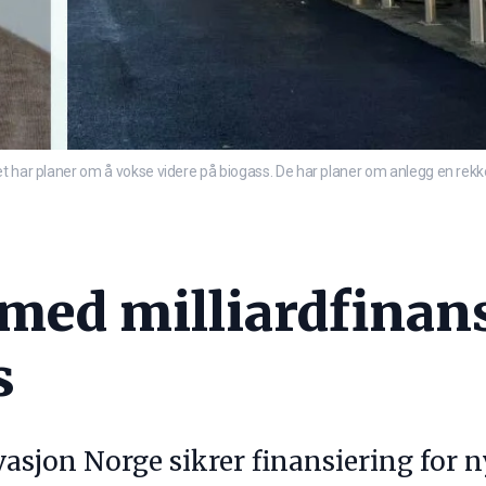
t har planer om å vokse videre på biogass. De har planer om anlegg en rekke 
med milliardfinans
s
asjon Norge sikrer finansiering for n