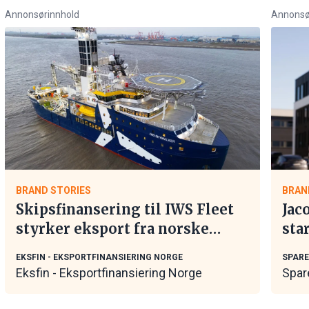
Annonsørinnhold
Annonsø
BRAND STORIES
BRAN
Skipsfinansering til IWS Fleet
Jac
styrker eksport fra norske
sta
maritime leverandører
EKSFIN - EKSPORTFINANSIERING NORGE
SPAR
Eksfin - Eksportfinansiering Norge
Spar