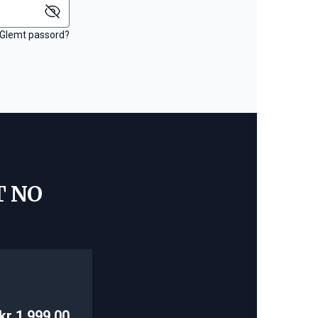
Glemt passord?
T NO
kr 1 999,00