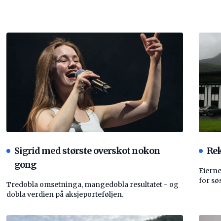
Sigrid med største overskot nokon
Rek
gong
Eierne
for sø
Tredobla omsetninga, mangedobla resultatet - og
dobla verdien på aksjeporteføljen.