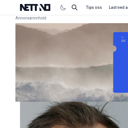
Tips oss
Last ned 
Annonsørinnhold
Link for annonse