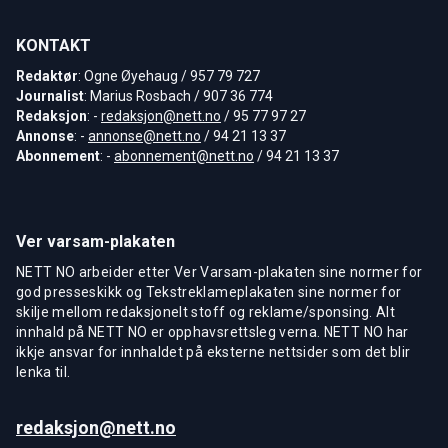
KONTAKT
Redaktør
: Ogne Øyehaug / 957 79 727
Journalist
: Marius Rosbach / 907 36 774
Redaksjon
: -
redaksjon@nett.no
/ 95 77 97 27
Annonse
: -
annonse@nett.no
/ 94 21 13 37
Abonnement
: -
abonnement@nett.no
/ 94 21 13 37
Ver varsam-plakaten
NETT NO arbeider etter Ver Varsam-plakaten sine normer for
god presseskikk og Tekstreklameplakaten sine normer for
skilje mellom redaksjonelt stoff og reklame/sponsing. Alt
innhald på NETT NO er opphavsrettsleg verna. NETT NO har
ikkje ansvar for innhaldet på eksterne nettsider som det blir
lenka til.
redaksjon@nett.no