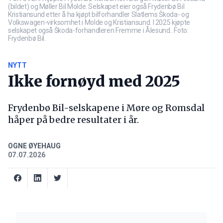
(bildet) og Møller Bil Molde. Selskapet eier også Frydenbø Bil
Kristiansund etter å ha kjøpt bilforhandler Slatlems Škoda- og
Volkswagen-virksomhet i Molde og Kristiansund. I 2025 kjøpte
selskapet også Škoda-forhandleren Fremme i Ålesund.. Foto:
Frydenbø Bil.
NYTT
Ikke fornøyd med 2025
Frydenbø Bil-selskapene i Møre og Romsdal
håper på bedre resultater i år.
OGNE ØYEHAUG
07.07.2026