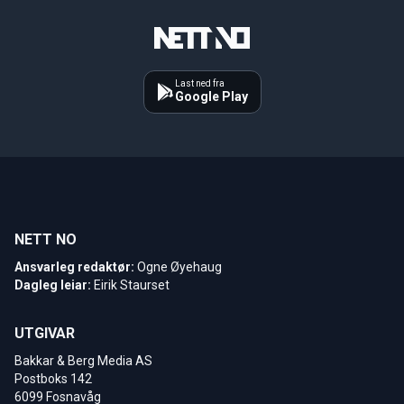
Last ned fra
Google Play
NETT NO
Ansvarleg redaktør:
Ogne Øyehaug
Dagleg leiar:
Eirik Staurset
UTGIVAR
Bakkar & Berg Media AS
Postboks 142
6099 Fosnavåg