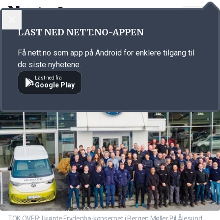
LOGG INN
MENY
Annonsørinnhold
LAST NED NETT.NO-APPEN
Link for annonse
Få nett.no som app på Android for enklere tilgang til
de siste nyhetene.
Last ned fra
Google Play
TOK OVER: I kjøpte Frydenbø-konsernet i Bergen Møller Bil Ålesund