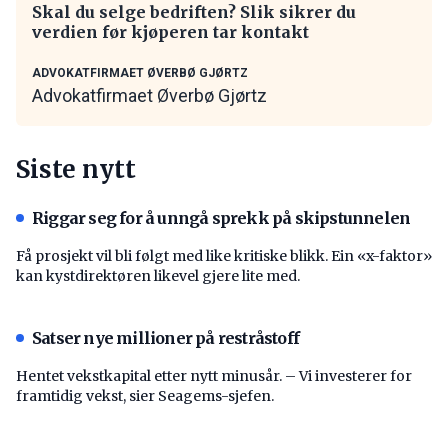
Skal du selge bedriften? Slik sikrer du
verdien før kjøperen tar kontakt
ADVOKATFIRMAET ØVERBØ GJØRTZ
Advokatfirmaet Øverbø Gjørtz
Siste nytt
Riggar seg for å unngå sprekk på skipstunnelen
Få prosjekt vil bli følgt med like kritiske blikk. Ein «x-faktor»
kan kystdirektøren likevel gjere lite med.
Satser nye millioner på restråstoff
Hentet vekstkapital etter nytt minusår. – Vi investerer for
framtidig vekst, sier Seagems-sjefen.