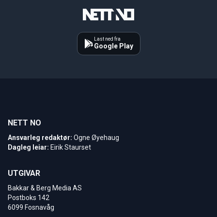
Last ned fra
Google Play
NETT NO
Ansvarleg redaktør:
Ogne Øyehaug
Dagleg leiar:
Eirik Staurset
UTGIVAR
Bakkar & Berg Media AS
Postboks 142
6099 Fosnavåg