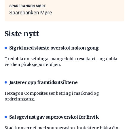
SPAREBANKEN MØRE
Sparebanken Møre
Siste nytt
Sigrid med største overskot nokon gong
Tredobla omsetninga, mangedobla resultatet - og dobla
verdien på aksjeporteføljen.
Justerer opp framtidsutsiktene
Hexagon Composites ser betring i marknad og
ordreinngang.
Salsgevinst gav superoverskot for Ervik
Stad-konsernet med snuoperasjon. Inntektene bikka éin