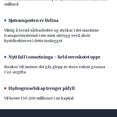
milliard.
Sjøtransporten er livlina
Viktig å forstå ­sårbarheiter og styrkar i det maritime
transport­systemet i ein meir uttrygg verd, skriv
kystdirektøren i dette innlegget.
Nytt fall i omsetninga – held overskotet oppe
Bunker Oil meiner dei går glepp av store volum grunna
Co2-avgifta.
Hydrogenselskap trenger påfyll
Vil hente 150-200 millioner i ny kapital.