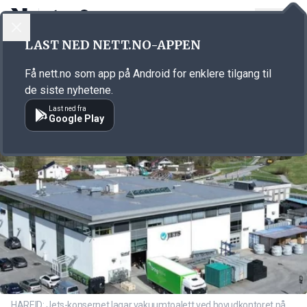
LOGG INN
MENY
Annonsørinnhold
LAST NED NETT.NO-APPEN
Link for annonse
Få nett.no som app på Android for enklere tilgang til
de siste nyhetene.
Last ned fra
Google Play
HAREID: Jets-konsernet lagar vakuumtoalett ved hovudkontoret på