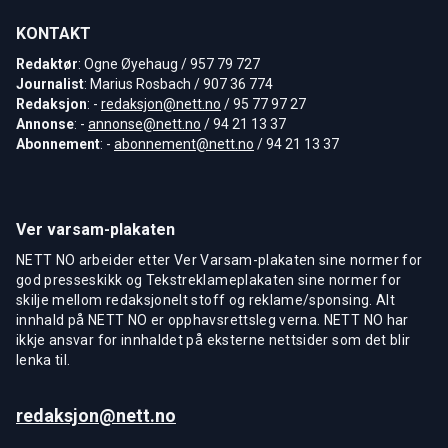
KONTAKT
Redaktør
: Ogne Øyehaug / 957 79 727
Journalist
: Marius Rosbach / 907 36 774
Redaksjon
: -
redaksjon@nett.no
/ 95 77 97 27
Annonse
: -
annonse@nett.no
/ 94 21 13 37
Abonnement
: -
abonnement@nett.no
/ 94 21 13 37
Ver varsam-plakaten
NETT NO arbeider etter Ver Varsam-plakaten sine normer for
god presseskikk og Tekstreklameplakaten sine normer for
skilje mellom redaksjonelt stoff og reklame/sponsing. Alt
innhald på NETT NO er opphavsrettsleg verna. NETT NO har
ikkje ansvar for innhaldet på eksterne nettsider som det blir
lenka til.
redaksjon@nett.no