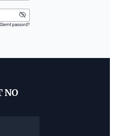
Glemt passord?
T NO