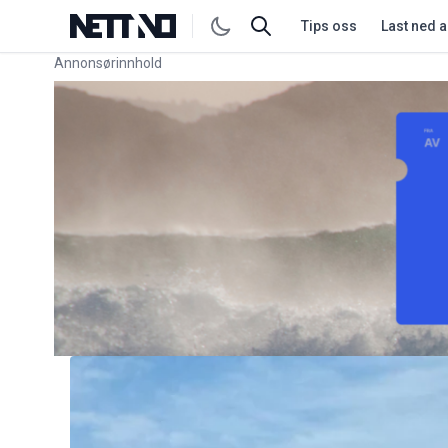
Tips oss
Last ned 
Annonsørinnhold
Link for annonse