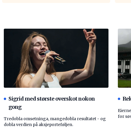
Sigrid med største overskot nokon
Rek
gong
Eierne
for sø
Tredobla omsetninga, mangedobla resultatet - og
dobla verdien på aksjeporteføljen.