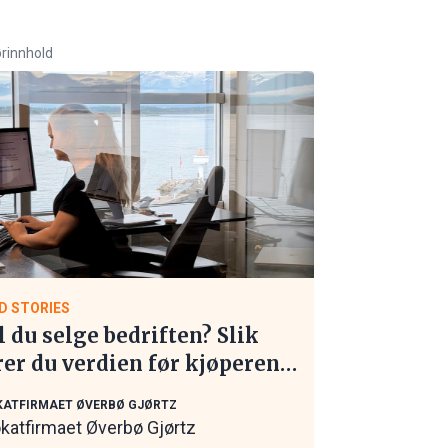
rinnhold
D STORIES
l du selge bedriften? Slik
rer du verdien før kjøperen
 kontakt
ATFIRMAET ØVERBØ GJØRTZ
katfirmaet Øverbø Gjørtz