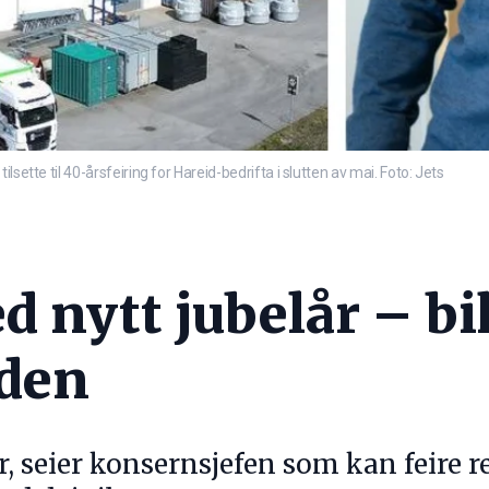
sette til 40-årsfeiring for Hareid-bedrifta i slutten av mai. Foto: Jets
d nytt jubelår – b
rden
, seier konsernsjefen som kan feire 