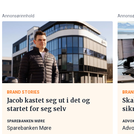
Annonsørinnhold
Annonsø
BRAND STORIES
BRAN
Jacob kastet seg ut i det og
Ska
startet for seg selv
sik
tar
SPAREBANKEN MØRE
ADVOK
Sparebanken Møre
Advo