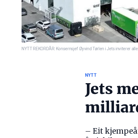
NYTT REKORDÅR: Konsernsjef Øyvind Tørlen i Jets inviterer alle til
NYTT
Jets me
millia
– Eit kjempeår