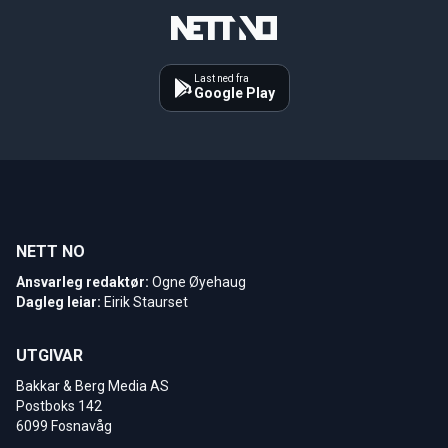
Last ned fra
Google Play
NETT NO
Ansvarleg redaktør:
Ogne Øyehaug
Dagleg leiar:
Eirik Staurset
UTGIVAR
Bakkar & Berg Media AS
Postboks 142
6099 Fosnavåg