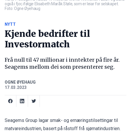
også i fjor, ifølgje Elisabeth Maråk Støle, som er leiar for selskapet.
Foto: Ogne Øyehaug
NYTT
Kjende bedrifter til
Investormatch
Frå null til 47 millionar i inntekter på fire år.
Seagems mellom dei som presenterer seg.
OGNE ØYEHAUG
17.03.2023
Seagems Group lagar smak- og ernæringstilsettingar til
matvareindustrien, basert på råstoff frå sjømatindustrien.