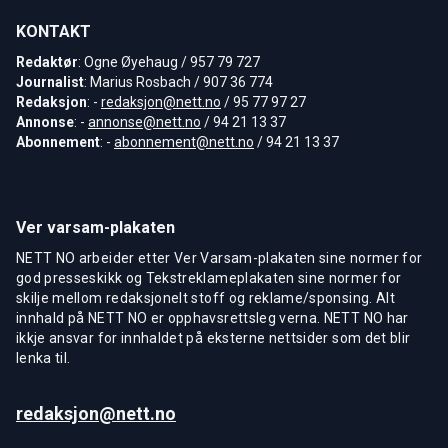
KONTAKT
Redaktør
: Ogne Øyehaug / 957 79 727
Journalist
: Marius Rosbach / 907 36 774
Redaksjon
: -
redaksjon@nett.no
/ 95 77 97 27
Annonse
: -
annonse@nett.no
/ 94 21 13 37
Abonnement
: -
abonnement@nett.no
/ 94 21 13 37
Ver varsam-plakaten
NETT NO arbeider etter Ver Varsam-plakaten sine normer for
god presseskikk og Tekstreklameplakaten sine normer for
skilje mellom redaksjonelt stoff og reklame/sponsing. Alt
innhald på NETT NO er opphavsrettsleg verna. NETT NO har
ikkje ansvar for innhaldet på eksterne nettsider som det blir
lenka til.
redaksjon@nett.no