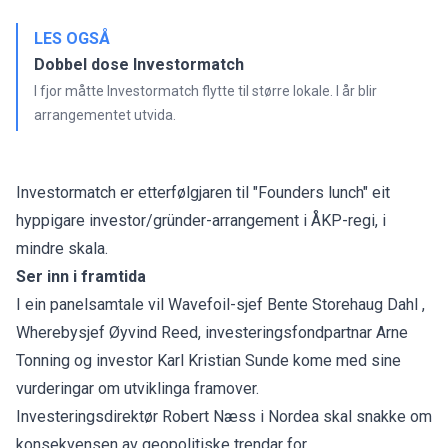
LES OGSÅ
Dobbel dose Investormatch
I fjor måtte Investormatch flytte til større lokale. I år blir
arrangementet utvida.
Investormatch er etterfølgjaren til "Founders lunch" eit
hyppigare investor/gründer-arrangement i ÅKP-regi, i
mindre skala.
Ser inn i framtida
I ein panelsamtale vil Wavefoil-sjef Bente Storehaug Dahl ,
Wherebysjef Øyvind Reed, investeringsfondpartnar Arne
Tonning og investor Karl Kristian Sunde kome med sine
vurderingar om utviklinga framover.
Investeringsdirektør Robert Næss i Nordea skal snakke om
konsekvensen av geopolitiske trendar for