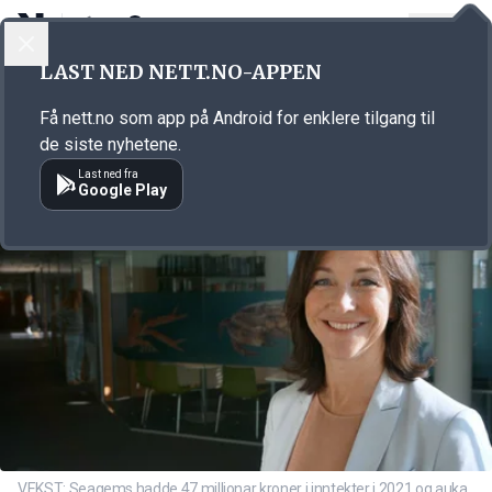
LOGG INN
MENY
Annonsørinnhold
LAST NED NETT.NO-APPEN
Link for annonse
Få nett.no som app på Android for enklere tilgang til
de siste nyhetene.
Last ned fra
Google Play
VEKST: Seagems hadde 47 millionar kroner i inntekter i 2021 og auka