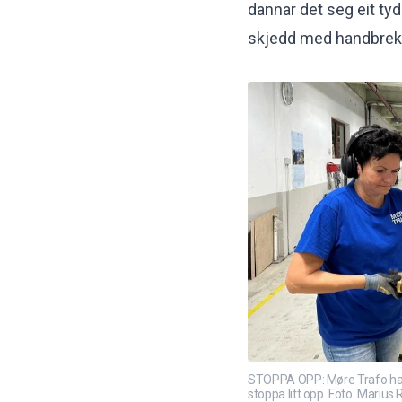
dannar det seg eit ty
skjedd med handbrekk
STOPPA OPP: Møre Trafo har ha
stoppa litt opp. Foto: Marius