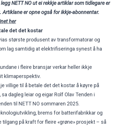
legg NETT NO ut ei rekkje artiklar som tidlegare er
. Artiklane er opne også for ikkje-abonnentar.
net her
betale det det kostar
ias største produsent av transformatorar og
m lag samtidig at elektrifiseringa synest å ha
undane i fleire bransjar verkar heller ikkje
it klimaperspektiv.
e villige til å betale det det kostar å køyre på
, sa dagleg leiar og eigar
Rolf Olav Tenden
i
Tenden til NETT NO sommaren 2025.
nologiutvikling, brems for batterifabrikkar og
ilgang på kraft for fleire «grøne» prosjekt – så