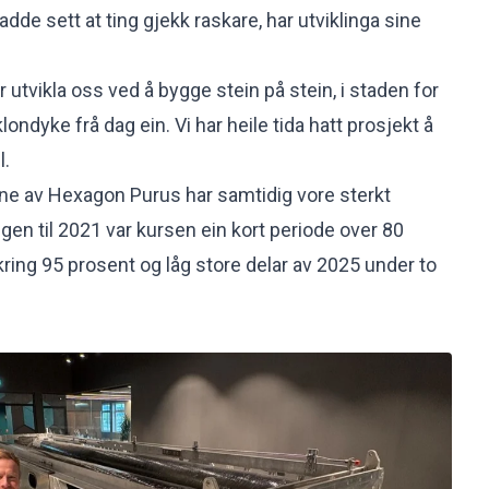
dde sett at ting gjekk raskare, har utviklinga sine
ar utvikla oss ved å bygge stein på stein, i staden for
klondyke frå dag ein. Vi har heile tida hatt prosjekt å
l.
ane av Hexagon Purus har samtidig vore sterkt
en til 2021 var kursen ein kort periode over 80
 kring 95 prosent og låg store delar av 2025 under to