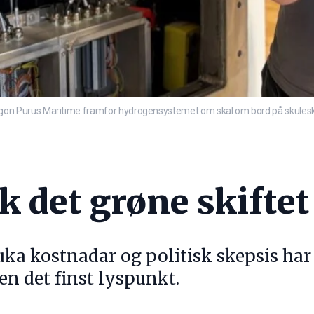
n Purus Maritime framfor hydrogensystemet om skal om bord på skuleski
k det grøne skifte
uka kostnadar og politisk skepsis har
en det finst lyspunkt.