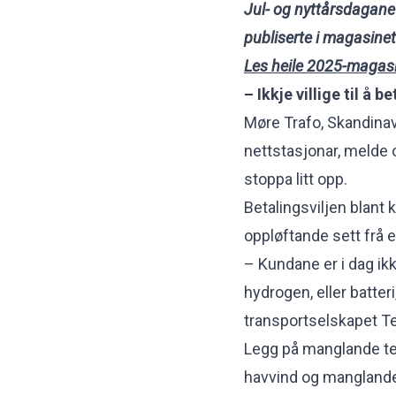
Jul- og nyttårsdagane 
publiserte i magasinet
Les heile 2025-magasi
– Ikkje villige til å 
Møre Trafo, Skandinav
nettstasjonar, melde o
stoppa litt opp.
Betalingsviljen blant k
oppløftande sett frå e
– Kundane er i dag ikkj
hydrogen, eller batteri
transportselskapet 
Legg på manglande tek
havvind og manglande t