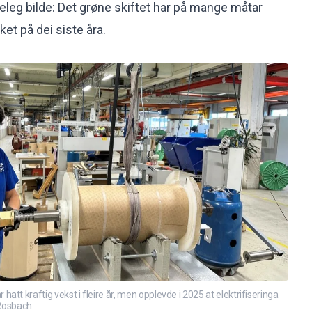
deleg bilde: Det grøne skiftet har på mange måtar
et på dei siste åra.
tt kraftig vekst i fleire år, men opplevde i 2025 at elektrifiseringa
 Rosbach