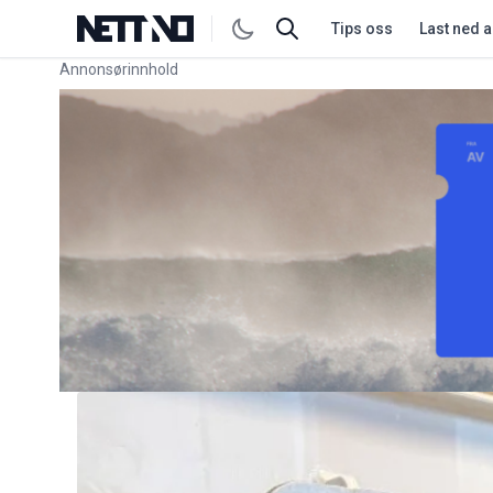
Tips oss
Last ned 
Annonsørinnhold
Link for annonse