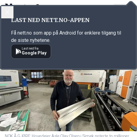
LOGG INN
MENY
Annonsørinnhold
LAST NED NETT.NO-APPEN
Link for annonse
Få nett.no som app på Android for enklere tilgang til
de siste nyhetene.
Last ned fra
Google Play
NOK Å GJØRE: Hovedeier Asle Olav Olsen i Simek noterte to millioner