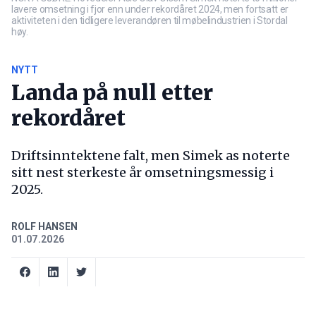
lavere omsetning i fjor enn under rekordåret 2024, men fortsatt er
aktiviteten i den tidligere leverandøren til møbelindustrien i Stordal
høy.
NYTT
Landa på null etter
rekordåret
Driftsinntektene falt, men Simek as noterte
sitt nest sterkeste år omsetningsmessig i
2025.
ROLF HANSEN
01.07.2026