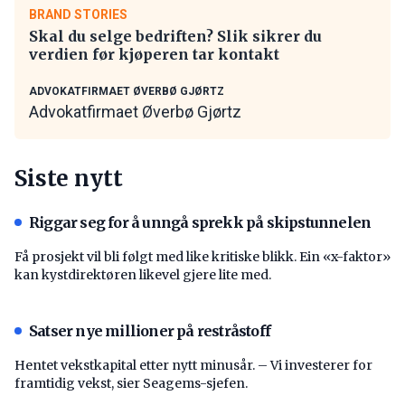
BRAND STORIES
Skal du selge bedriften? Slik sikrer du
verdien før kjøperen tar kontakt
ADVOKATFIRMAET ØVERBØ GJØRTZ
Advokatfirmaet Øverbø Gjørtz
Siste nytt
Riggar seg for å unngå sprekk på skipstunnelen
Få prosjekt vil bli følgt med like kritiske blikk. Ein «x-faktor»
kan kystdirektøren likevel gjere lite med.
Satser nye millioner på restråstoff
Hentet vekstkapital etter nytt minusår. – Vi investerer for
framtidig vekst, sier Seagems-sjefen.