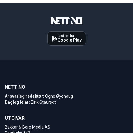
Last ned fra
Google Play
NETT NO
Ansvarleg redaktør:
Ogne Øyehaug
Dagleg leiar:
Eirik Staurset
UTGIVAR
Bakkar & Berg Media AS
Postboks 142