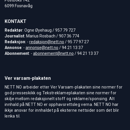
6099 Fosnavåg
KONTAKT
Redaktør
: Ogne Øyehaug / 957 79 727
Journalist
: Marius Rosbach / 907 36 774
Redaksjon
: -
redaksjon@nett.no
/ 95 77 97 27
Annonse
: -
annonse@nett.no
/ 94 21 13 37
Abonnement
: -
abonnement@nett.no
/ 94 21 13 37
Ver varsam-plakaten
NETT NO arbeider etter Ver Varsam-plakaten sine normer for
god presseskikk og Tekstreklameplakaten sine normer for
skilje mellom redaksjonelt stoff og reklame/sponsing. Alt
innhald på NETT NO er opphavsrettsleg verna. NETT NO har
ikkje ansvar for innhaldet på eksterne nettsider som det blir
lenka til.