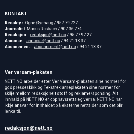
KONTAKT
Redaktør
: Ogne Øyehaug / 957 79 727
Journalist
: Marius Rosbach / 907 36 774
Redaksjon
: -
redaksjon@nett.no
/ 95 77 97 27
Annonse
: -
annonse@nett.no
/ 94 21 13 37
Abonnement
: -
abonnement@nett.no
/ 94 21 13 37
Ver varsam-plakaten
NETT NO arbeider etter Ver Varsam-plakaten sine normer for
god presseskikk og Tekstreklameplakaten sine normer for
skilje mellom redaksjonelt stoff og reklame/sponsing. Alt
innhald på NETT NO er opphavsrettsleg verna. NETT NO har
ikkje ansvar for innhaldet på eksterne nettsider som det blir
lenka til.
redaksjon@nett.no