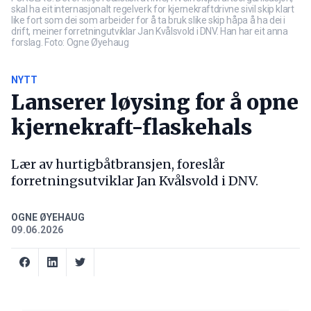
skal ha eit internasjonalt regelverk for kjernekraftdrivne sivil skip klart
like fort som dei som arbeider for å ta bruk slike skip håpa å ha dei i
drift, meiner forretningutviklar Jan Kvålsvold i DNV. Han har eit anna
forslag. Foto: Ogne Øyehaug
NYTT
Lanserer løysing for å opne
kjernekraft-flaskehals
Lær av hurtigbåtbransjen, foreslår
forretningsutviklar Jan Kvålsvold i DNV.
OGNE ØYEHAUG
09.06.2026