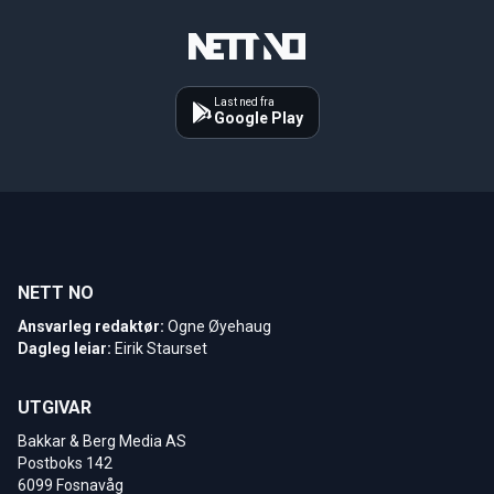
Last ned fra
Google Play
NETT NO
Ansvarleg redaktør:
Ogne Øyehaug
Dagleg leiar:
Eirik Staurset
UTGIVAR
Bakkar & Berg Media AS
Postboks 142
6099 Fosnavåg