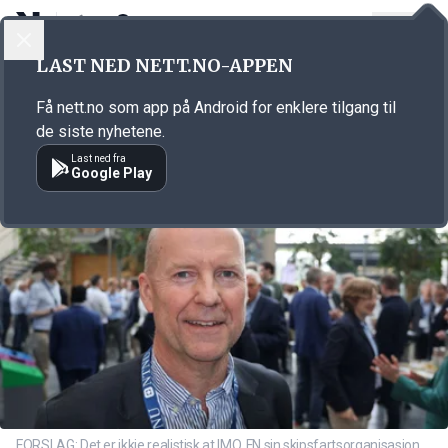
LOGG INN
MENY
Annonsørinnhold
LAST NED NETT.NO-APPEN
Link for annonse
Få nett.no som app på Android for enklere tilgang til
de siste nyhetene.
Last ned fra
Google Play
FORSLAG: Det er ikkje realistisk at IMO, FN sin skipsfartsorganisasjon,