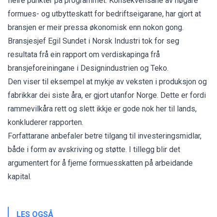
fleire punkter på programmet. Konsekvensane av høgare
formues- og utbytteskatt for bedriftseigarane, har gjort at
bransjen er meir pressa økonomisk enn nokon gong.
Bransjesjef Egil Sundet i Norsk Industri tok for seg
resultata frå ein rapport om verdiskapinga frå
bransjeforeiningane i Designindustrien og Teko.
Den viser til eksempel at mykje av veksten i produksjon og
fabrikkar dei siste åra, er gjort utanfor Norge. Dette er fordi
rammevilkåra rett og slett ikkje er gode nok her til lands,
konkluderer
rapporten
.
Forfattarane anbefaler betre tilgang til investeringsmidlar,
både i form av avskriving og støtte. I tillegg blir det
argumentert for å fjerne formuesskatten på arbeidande
kapital.
LES OGSÅ