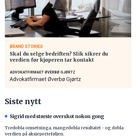
BRAND STORIES
Skal du selge bedriften? Slik sikrer du
verdien før kjøperen tar kontakt
ADVOKATFIRMAET ØVERBØ GJØRTZ
Advokatfirmaet Øverbø Gjørtz
Siste nytt
Sigrid med største overskot nokon gong
Tredobla omsetninga, mangedobla resultatet - og dobla
verdien på aksjeporteføljen.