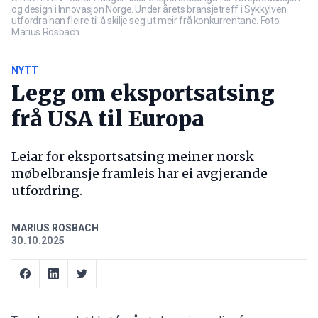
og design i Innovasjon Norge. Under årets bransjetreff i Sykkylven
utfordra han fleire til å skilje seg ut meir frå konkurrentane. Foto:
Marius Rosbach
NYTT
Legg om eksportsatsing
frå USA til Europa
Leiar for eksportsatsing meiner norsk
møbelbransje framleis har ei avgjerande
utfordring.
MARIUS ROSBACH
30.10.2025