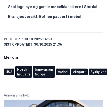
Skal lage nye og gamle møbelklassikere i Stordal
Bransjeoversikt: Botnen passert i møbel
PUBLISERT:
30.10.2025 14:58
SIST OPPDATERT:
30.10.2025 21:36
Mer om
Norsk
Innovasjon
USA
møbel
eksport
Sykkylven
Industri
Norge
Annonsørinnhold