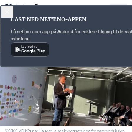
LOGG INN
MENY
Annonsørinnhold
LAST NED NETT.NO-APPEN
Link for annonse
Få nett.no som app på Android for enklere tilgang til de sis
nyhetene.
Last ned fra
Google Play
SYKKYLVEN: Runar Haugen leiar eksportsatsinga for vareproduksjon