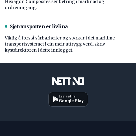
Hexagon Composites ser betring i marknad og
ordreinngang.
Sjøtransporten er livlina
Viktig å forstå ­sårbarheiter og styrkar i det maritime
transport­systemet i ein meir uttrygg verd, skriv
kystdirektøren i dette innlegget.
Last ned fra
Google Play