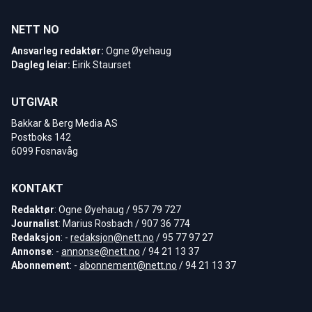
NETT NO
Ansvarleg redaktør:
Ogne Øyehaug
Dagleg leiar:
Eirik Staurset
UTGIVAR
Bakkar & Berg Media AS
Postboks 142
6099 Fosnavåg
KONTAKT
Redaktør
: Ogne Øyehaug / 957 79 727
Journalist
: Marius Rosbach / 907 36 774
Redaksjon
: -
redaksjon@nett.no
/ 95 77 97 27
Annonse
: -
annonse@nett.no
/ 94 21 13 37
Abonnement
: -
abonnement@nett.no
/ 94 21 13 37