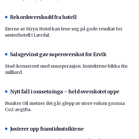
Rekordoverskudd fra hotell
Eierne av Stryn Hotel kan lene seg på gode resultat for
søsterhotell i Lærdal.
Salsgevinst gav superoverskot for Ervik
Stad-konsernet med snuoperasjon. Inntektene bikka éin
milliard.
Nytt fall i omsetninga – held overskotet oppe
Bunker Oil meiner dei går glepp av store volum grunna
Co2-avgifta.
Justerer opp framtidsutsiktene