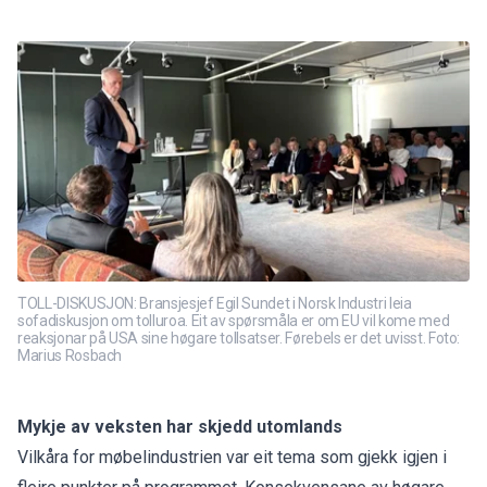
TOLL-DISKUSJON: Bransjesjef Egil Sundet i Norsk Industri leia
sofadiskusjon om tolluroa. Eit av spørsmåla er om EU vil kome med
reaksjonar på USA sine høgare tollsatser. Førebels er det uvisst. Foto:
Marius Rosbach
Mykje av veksten har skjedd utomlands
Vilkåra for møbelindustrien var eit tema som gjekk igjen i