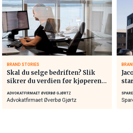
BRAND STORIES
BRAN
Skal du selge bedriften? Slik
Jac
sikrer du verdien før kjøperen
sta
tar kontakt
ADVOKATFIRMAET ØVERBØ GJØRTZ
SPAR
Advokatfirmaet Øverbø Gjørtz
Spar