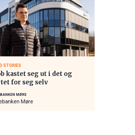
D STORIES
ob kastet seg ut i det og
rtet for seg selv
EBANKEN MØRE
ebanken Møre