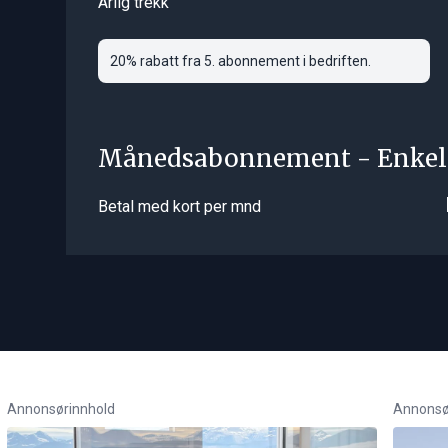
Årlig trekk
20% rabatt fra 5. abonnement i bedriften.
Månedsabonnement - Enkel
Betal med kort per mnd
Annonsørinnhold
Annonsø