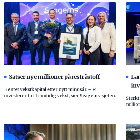
Satser nye millioner på restråstoff
La
inv
Hentet vekstkapital etter nytt minusår. – Vi
investerer for framtidig vekst, sier Seagems-sjefen.
Sterkt
millio