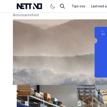
Tips oss
Last ned 
Annonsørinnhold
Link for annonse