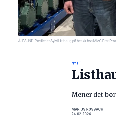
ÅLESUND: Partileder Sylvi Listhaug på besøk hos MMC First Proce
NYTT
Listha
Mener det bør 
MARIUS ROSBACH
24.02.2026