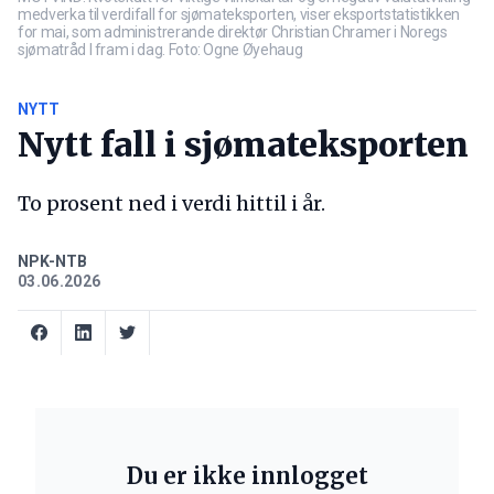
medverka til verdifall for sjømateksporten, viser eksportstatistikken
for mai, som administrerande direktør Christian Chramer i Noregs
sjømatråd l fram i dag. Foto: Ogne Øyehaug
NYTT
Nytt fall i sjømateksporten
To prosent ned i verdi hittil i år.
NPK-NTB
03.06.2026
Du er ikke innlogget