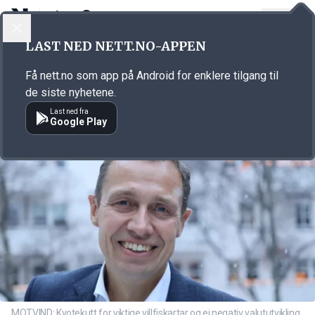
LOGG INN
MENY
Annonsørinnhold
LAST NED NETT.NO-APPEN
Link for annonse
Få nett.no som app på Android for enklere tilgang til
de siste nyhetene.
Last ned fra
Google Play
MOTVIND: Kvotekutt for viktige villfiskartar og ei negativ valututvikling