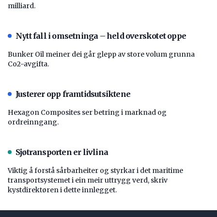
milliard.
Nytt fall i omsetninga – held overskotet oppe
Bunker Oil meiner dei går glepp av store volum grunna
Co2-avgifta.
Justerer opp framtidsutsiktene
Hexagon Composites ser betring i marknad og
ordreinngang.
Sjøtransporten er livlina
Viktig å forstå ­sårbarheiter og styrkar i det maritime
transport­systemet i ein meir uttrygg verd, skriv
kystdirektøren i dette innlegget.