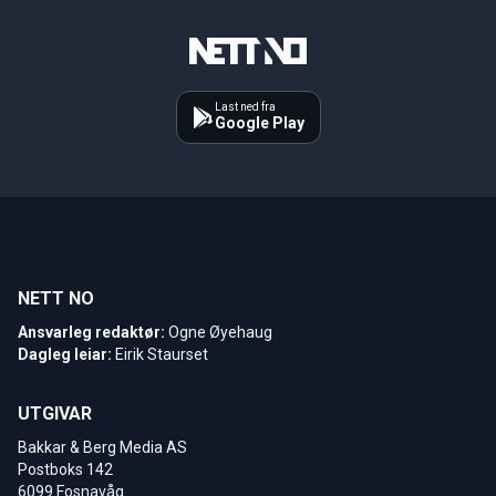
Last ned fra
Google Play
NETT NO
Ansvarleg redaktør:
Ogne Øyehaug
Dagleg leiar:
Eirik Staurset
UTGIVAR
Bakkar & Berg Media AS
Postboks 142
6099 Fosnavåg