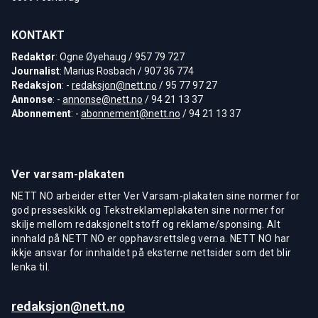
KONTAKT
Redaktør
: Ogne Øyehaug / 957 79 727
Journalist
: Marius Rosbach / 907 36 774
Redaksjon
: -
redaksjon@nett.no
/ 95 77 97 27
Annonse
: -
annonse@nett.no
/ 94 21 13 37
Abonnement
: -
abonnement@nett.no
/ 94 21 13 37
Ver varsam-plakaten
NETT NO arbeider etter Ver Varsam-plakaten sine normer for
god presseskikk og Tekstreklameplakaten sine normer for
skilje mellom redaksjonelt stoff og reklame/sponsing. Alt
innhald på NETT NO er opphavsrettsleg verna. NETT NO har
ikkje ansvar for innhaldet på eksterne nettsider som det blir
lenka til.
redaksjon@nett.no