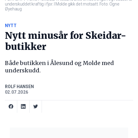
underskuddet kraftig i fjor. I Molde gikk det motsatt. Foto: Ogne
Øyehaug
NYTT
Nytt minusår for Skeidar-
butikker
Både butikken i Ålesund og Molde med
underskudd.
ROLF HANSEN
02.07.2026