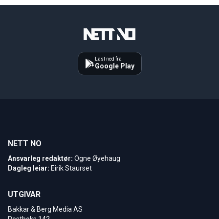
Last ned fra
Google Play
NETT NO
Ansvarleg redaktør:
Ogne Øyehaug
Dagleg leiar:
Eirik Staurset
UTGIVAR
Bakkar & Berg Media AS
Postboks 142