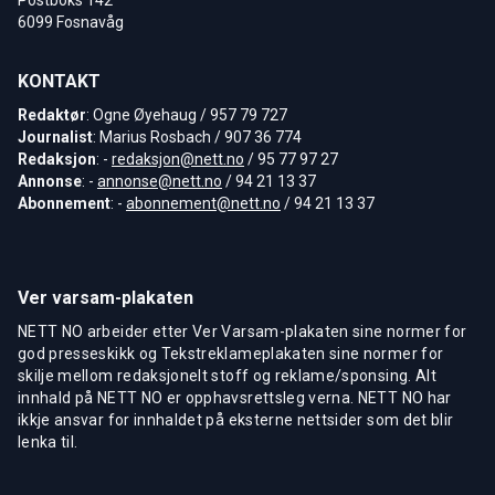
6099 Fosnavåg
KONTAKT
Redaktør
: Ogne Øyehaug / 957 79 727
Journalist
: Marius Rosbach / 907 36 774
Redaksjon
: -
redaksjon@nett.no
/ 95 77 97 27
Annonse
: -
annonse@nett.no
/ 94 21 13 37
Abonnement
: -
abonnement@nett.no
/ 94 21 13 37
Ver varsam-plakaten
NETT NO arbeider etter Ver Varsam-plakaten sine normer for
god presseskikk og Tekstreklameplakaten sine normer for
skilje mellom redaksjonelt stoff og reklame/sponsing. Alt
innhald på NETT NO er opphavsrettsleg verna. NETT NO har
ikkje ansvar for innhaldet på eksterne nettsider som det blir
lenka til.