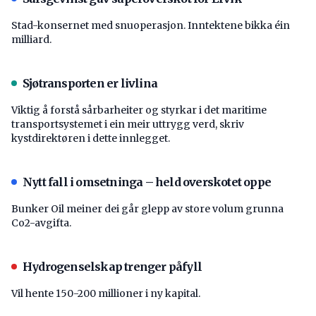
Stad-konsernet med snuoperasjon. Inntektene bikka éin
milliard.
Sjøtransporten er livlina
Viktig å forstå ­sårbarheiter og styrkar i det maritime
transport­systemet i ein meir uttrygg verd, skriv
kystdirektøren i dette innlegget.
Nytt fall i omsetninga – held overskotet oppe
Bunker Oil meiner dei går glepp av store volum grunna
Co2-avgifta.
Hydrogenselskap trenger påfyll
Vil hente 150-200 millioner i ny kapital.