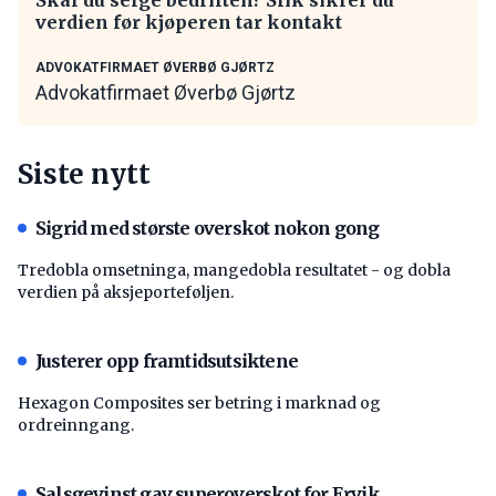
verdien før kjøperen tar kontakt
ADVOKATFIRMAET ØVERBØ GJØRTZ
Advokatfirmaet Øverbø Gjørtz
Siste nytt
Sigrid med største overskot nokon gong
Tredobla omsetninga, mangedobla resultatet - og dobla
verdien på aksjeporteføljen.
Justerer opp framtidsutsiktene
Hexagon Composites ser betring i marknad og
ordreinngang.
Salsgevinst gav superoverskot for Ervik