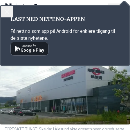
LOGG INN
MENY
Annonsørinnhold
LAST NED NETT.NO-APPEN
Link for annonse
Få nett.no som app på Android for enklere tilgang til
de siste nyhetene.
Last ned fra
Google Play
FORTSATT TUNGT: Skeidar i Ålesund økte omsetningen og reduserte