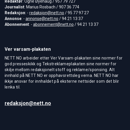
Redaktør
: Ogne Øyehaug / 957 79 727
Journalist
: Marius Rosbach / 907 36 774
Redaksjon
: -
redaksjon@nett.no
/ 95 77 97 27
Annonse
: -
annonse@nett.no
/ 94 21 13 37
Abonnement
: -
abonnement@nett.no
/ 94 21 13 37
Ver varsam-plakaten
NETT NO arbeider etter Ver Varsam-plakaten sine normer for
god presseskikk og Tekstreklameplakaten sine normer for
skilje mellom redaksjonelt stoff og reklame/sponsing. Alt
innhald på NETT NO er opphavsrettsleg verna. NETT NO har
ikkje ansvar for innhaldet på eksterne nettsider som det blir
lenka til.
redaksjon@nett.no