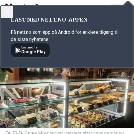
LOGG INN
MENY
Annonsørinnhold
LAST NED NETT.NO-APPEN
Link for annonse
Få nett.no som app på Android for enklere tilgang til
de siste nyhetene.
Last ned fra
Google Play
ITALIENSK: Cinque Minuti serverer søtsaker, pizza og pasta med en