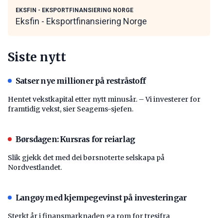
EKSFIN - EKSPORTFINANSIERING NORGE
Eksfin - Eksportfinansiering Norge
Siste nytt
Satser nye millioner på restråstoff
Hentet vekstkapital etter nytt minusår. – Vi investerer for
framtidig vekst, sier Seagems-sjefen.
Børsdagen: Kursras for reiarlag
Slik gjekk det med dei børsnoterte selskapa på
Nordvestlandet.
Langøy med kjempegevinst på investeringar
Sterkt år i finansmarknaden ga rom for tresifra