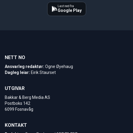
Last ned fra
Google Play
NETT NO
Ansvarleg redaktør:
Ogne Øyehaug
Dagleg leiar:
Eirik Staurset
UTGIVAR
Bakkar & Berg Media AS
Postboks 142
6099 Fosnavåg
KONTAKT