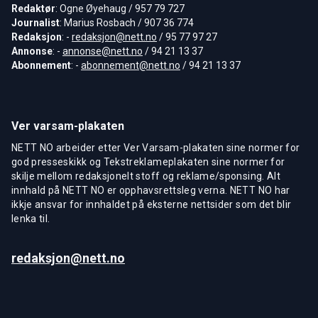
Redaktør
: Ogne Øyehaug / 957 79 727
Journalist
: Marius Rosbach / 907 36 774
Redaksjon
: -
redaksjon@nett.no
/ 95 77 97 27
Annonse
: -
annonse@nett.no
/ 94 21 13 37
Abonnement
: -
abonnement@nett.no
/ 94 21 13 37
Ver varsam-plakaten
NETT NO arbeider etter Ver Varsam-plakaten sine normer for
god presseskikk og Tekstreklameplakaten sine normer for
skilje mellom redaksjonelt stoff og reklame/sponsing. Alt
innhald på NETT NO er opphavsrettsleg verna. NETT NO har
ikkje ansvar for innhaldet på eksterne nettsider som det blir
lenka til.
redaksjon@nett.no