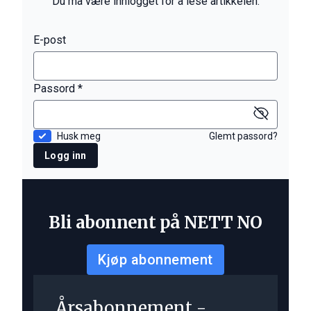
Du må være innlogget for å lese artikkelen.
E-post
Passord *
Husk meg
Glemt passord?
Logg inn
Bli abonnent på NETT NO
Kjøp abonnement
Årsabonnement -