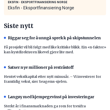
EKSFIN - EKSPORTFINANSIERING NORGE
Eksfin - Eksportfinansiering Norge
Siste nytt
Riggar seg for å unngå sprekk på skipstunnelen
Få prosjekt vil bli følgt med like kritiske blikk. Ein «x-faktor»
kan kystdirektøren likevel gjere lite med.
Satser nye millioner på restråstoff
Hentet vekstkapital etter nytt minusår. – Vi investerer for
framtidig vekst, sier Seagems-sjefen.
Langøy med kjempegevinst på investeringar
Sterkt år i finansmarknaden ga rom for tresifra