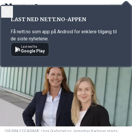
LOGG INN
MENY
Annonsørinnhold
LAST NED NETT.NO-APPEN
Link for annonse
Få nett.no som app på Android for enklere tilgang til
de siste nyhetene.
Last ned fra
Google Play
GRUNNLEGGARANE: Unni Grebstad og Jennipher Karlsson starta