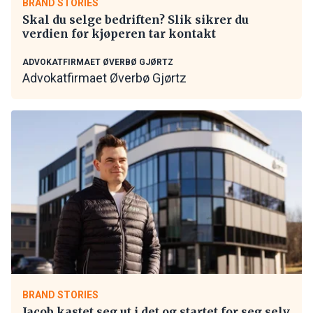
BRAND STORIES
Skal du selge bedriften? Slik sikrer du
verdien før kjøperen tar kontakt
ADVOKATFIRMAET ØVERBØ GJØRTZ
Advokatfirmaet Øverbø Gjørtz
BRAND STORIES
Jacob kastet seg ut i det og startet for seg selv