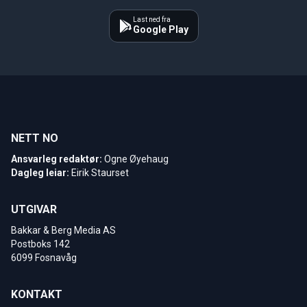
Last ned fra
Google Play
NETT NO
Ansvarleg redaktør:
Ogne Øyehaug
Dagleg leiar:
Eirik Staurset
UTGIVAR
Bakkar & Berg Media AS
Postboks 142
6099 Fosnavåg
KONTAKT