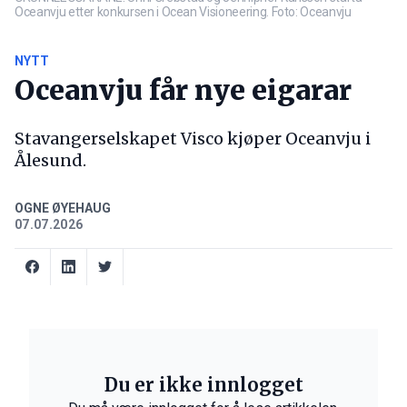
Oceanvju etter konkursen i Ocean Visioneering. Foto: Oceanvju
NYTT
Oceanvju får nye eigarar
Stavangerselskapet Visco kjøper Oceanvju i
Ålesund.
OGNE ØYEHAUG
07.07.2026
Du er ikke innlogget