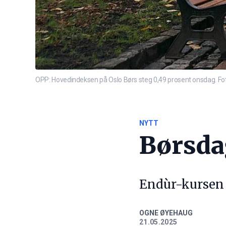
OPP: Hovedindeksen på Oslo Børs steg 0,49 prosent onsdag. F
NYTT
Børsdag
Endùr-kursen 
OGNE ØYEHAUG
21.05.2025