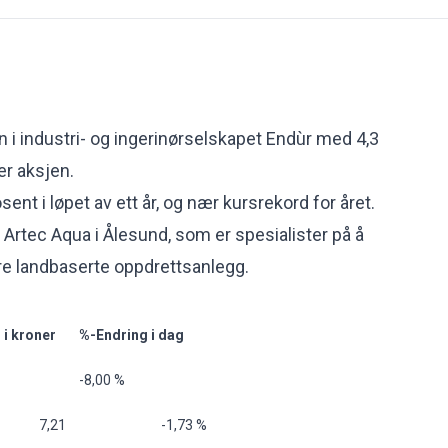
n i industri- og ingerinørselskapet Endùr med 4,3
er aksjen.
sent i løpet av ett år, og nær kursrekord for året.
 Artec Aqua i Ålesund, som er spesialister på å
re landbaserte oppdrettsanlegg.
 i kroner
%-Endring i dag
-8,00 %
 7,21
-1,73 %