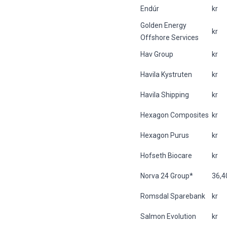
Endúr
kr
Golden Energy
kr
Offshore Services
Hav Group
kr
Havila Kystruten
kr
Havila Shipping
kr
Hexagon Composites
kr
Hexagon Purus
kr
Hofseth Biocare
kr
Norva 24 Group*
36,4
Romsdal Sparebank
kr
Salmon Evolution
kr