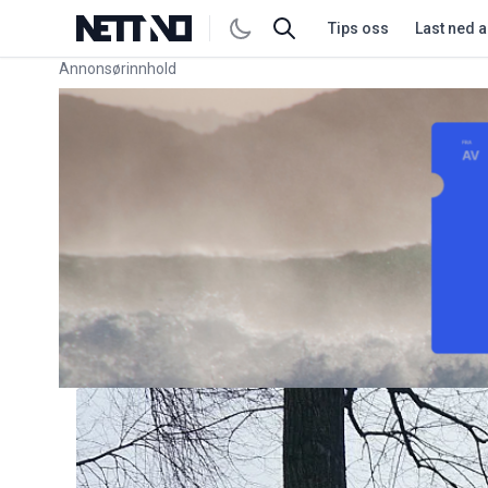
Tips oss
Last ned 
Annonsørinnhold
Link for annonse