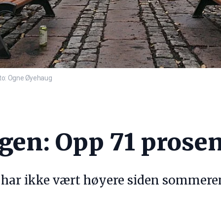
oto: Ogne Øyehaug
en: Opp 71 prosent
har ikke vært høyere siden sommeren