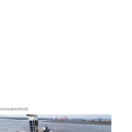
nnonsørinnhold