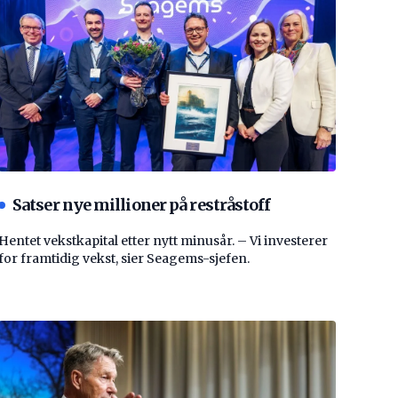
Satser nye millioner på restråstoff
Hentet vekstkapital etter nytt minusår. – Vi investerer
for framtidig vekst, sier Seagems-sjefen.