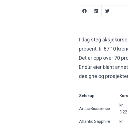
I dag steg aksjekurse
prosent, til 87,10 kron
Det er opp over 70 pro
Endúr eier blant annet
designe og prosjekte
Selskap
Kurs
kr
Arctic Bioscience
3,22
Atlantic Sapphire
kr