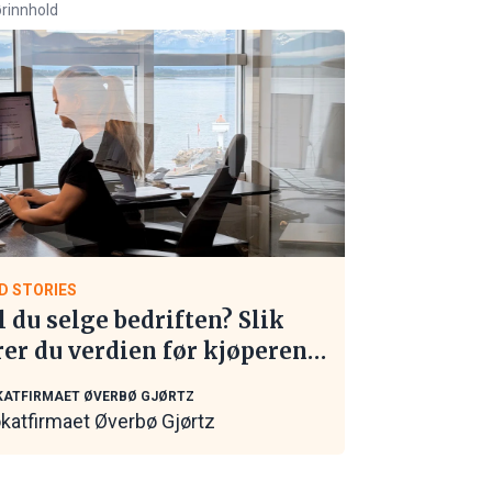
rinnhold
D STORIES
l du selge bedriften? Slik
rer du verdien før kjøperen
 kontakt
ATFIRMAET ØVERBØ GJØRTZ
katfirmaet Øverbø Gjørtz