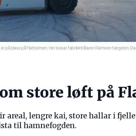
er på plass på Flatholmen. Her lossar fabrikktrålaren Ramoen fangsten. Dag
 om store løft på F
 areal, lengre kai, store hallar i fjel
ista til hamnefogden.