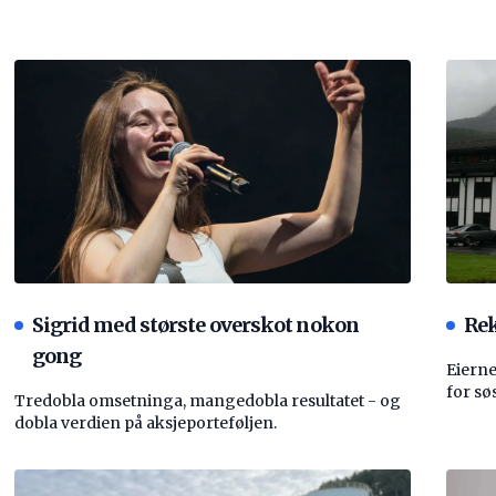
Sigrid med største overskot nokon
Rek
gong
Eierne
for sø
Tredobla omsetninga, mangedobla resultatet - og
dobla verdien på aksjeporteføljen.