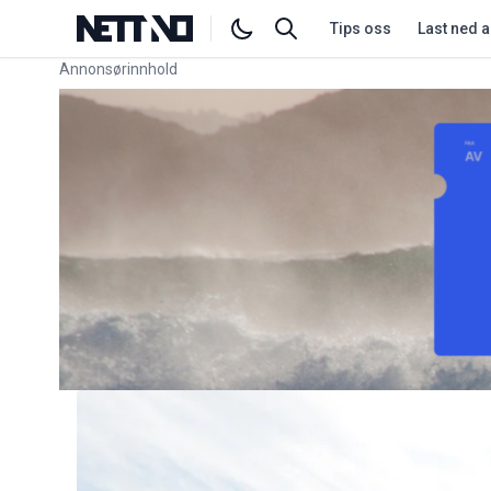
Tips oss
Last ned 
Annonsørinnhold
Link for annonse