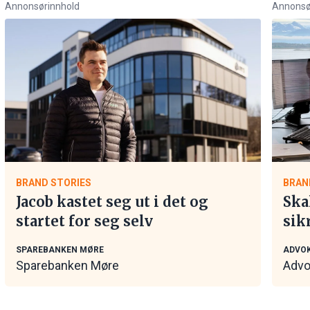
Annonsørinnhold
Annonsø
BRAND STORIES
BRAN
Jacob kastet seg ut i det og
Ska
startet for seg selv
sik
tar
SPAREBANKEN MØRE
ADVOK
Sparebanken Møre
Advo