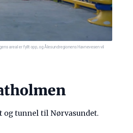
ens areal er fyllt opp, og Ålesundregionens Havnevesen vil
latholmen
let og tunnel til Nørvasundet.