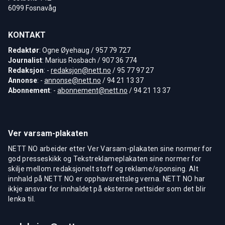
6099 Fosnavåg
KONTAKT
Redaktør
: Ogne Øyehaug / 957 79 727
Journalist
: Marius Rosbach / 907 36 774
Redaksjon
: -
redaksjon@nett.no
/ 95 77 97 27
Annonse
: -
annonse@nett.no
/ 94 21 13 37
Abonnement
: -
abonnement@nett.no
/ 94 21 13 37
Ver varsam-plakaten
NETT NO arbeider etter Ver Varsam-plakaten sine normer for
god presseskikk og Tekstreklameplakaten sine normer for
skilje mellom redaksjonelt stoff og reklame/sponsing. Alt
innhald på NETT NO er opphavsrettsleg verna. NETT NO har
ikkje ansvar for innhaldet på eksterne nettsider som det blir
lenka til.