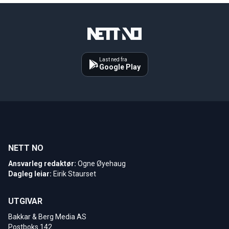
Last ned fra
Google Play
NETT NO
Ansvarleg redaktør:
Ogne Øyehaug
Dagleg leiar:
Eirik Staurset
UTGIVAR
Bakkar & Berg Media AS
Postboks 142