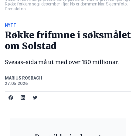
Røkke forklara seg i desember i fjor. No er dommen klar. Skjermfoto:
Domstol.no
NYTT
Røkke frifunne i søksmålet
om Solstad
Sveaas-sida må ut med over 180 millionar.
MARIUS ROSBACH
27.05.2026