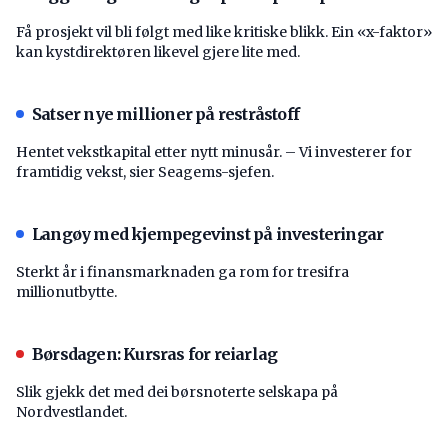
Få prosjekt vil bli følgt med like kritiske blikk. Ein «x-faktor»
kan kystdirektøren likevel gjere lite med.
Satser nye millioner på restråstoff
Hentet vekstkapital etter nytt minusår. – Vi investerer for
framtidig vekst, sier Seagems-sjefen.
Langøy med kjempegevinst på investeringar
Sterkt år i finansmarknaden ga rom for tresifra
millionutbytte.
Børsdagen: Kursras for reiarlag
Slik gjekk det med dei børsnoterte selskapa på
Nordvestlandet.