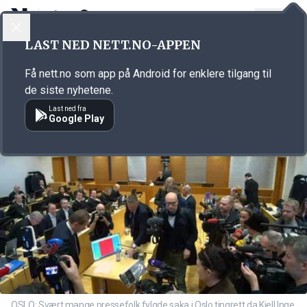
LOGG INN
MENY
Annonsørinnhold
LAST NED NETT.NO-APPEN
Link for annonse
Få nett.no som app på Android for enklere tilgang til
de siste nyhetene.
Last ned fra
Google Play
OSLO: Svært mange pressefolk fylgde saka i Oslo tingrett da Kjell Inge