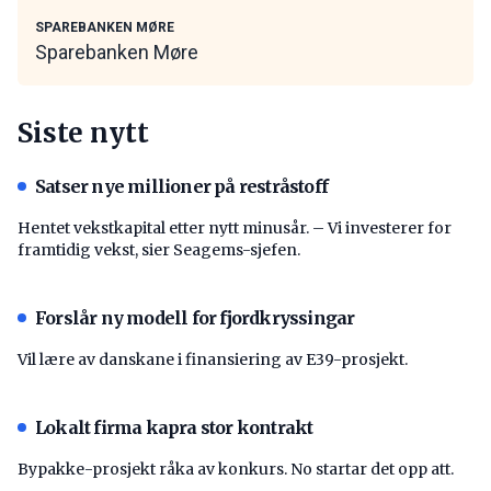
SPAREBANKEN MØRE
Sparebanken Møre
Siste nytt
Satser nye millioner på restråstoff
Hentet vekstkapital etter nytt minusår. – Vi investerer for
framtidig vekst, sier Seagems-sjefen.
Forslår ny modell for fjordkryssingar
Vil lære av danskane i finansiering av E39-prosjekt.
Lokalt firma kapra stor kontrakt
Bypakke-prosjekt råka av konkurs. No startar det opp att.