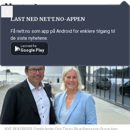
LOGG INN
MENY
Annonsørinnhold
LAST NED NETT.NO-APPEN
Link for annonse
Få nett.no som app på Android for enklere tilgang til
de siste nyhetene.
Last ned fra
Google Play
NYE REKORDER: Daglig leder Ove Thue i Blue Resource Group kan