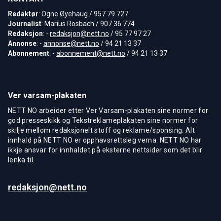
Redaktør
: Ogne Øyehaug / 957 79 727
Journalist
: Marius Rosbach / 907 36 774
Redaksjon
: -
redaksjon@nett.no
/ 95 77 97 27
Annonse
: -
annonse@nett.no
/ 94 21 13 37
Abonnement
: -
abonnement@nett.no
/ 94 21 13 37
Ver varsam-plakaten
NETT NO arbeider etter Ver Varsam-plakaten sine normer for
god presseskikk og Tekstreklameplakaten sine normer for
skilje mellom redaksjonelt stoff og reklame/sponsing. Alt
innhald på NETT NO er opphavsrettsleg verna. NETT NO har
ikkje ansvar for innhaldet på eksterne nettsider som det blir
lenka til.
redaksjon@nett.no