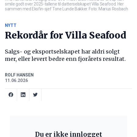
smile godt over 2025-tallene til datterselskapet Villa Seafood. Her
sammen med Eksfin-sjef Tone Lunde Bakker. Foto: Marius Rosbach
NYTT
Rekordår for Villa Seafood
Salgs- og eksportselskapet har aldri solgt
mer, eller levert bedre enn fjorårets resultat.
ROLF HANSEN
11.06.2026
Du er ikke innlogget