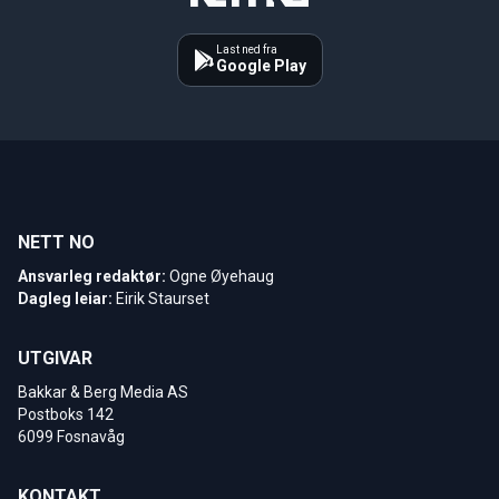
Last ned fra
Google Play
NETT NO
Ansvarleg redaktør:
Ogne Øyehaug
Dagleg leiar:
Eirik Staurset
UTGIVAR
Bakkar & Berg Media AS
Postboks 142
6099 Fosnavåg
KONTAKT