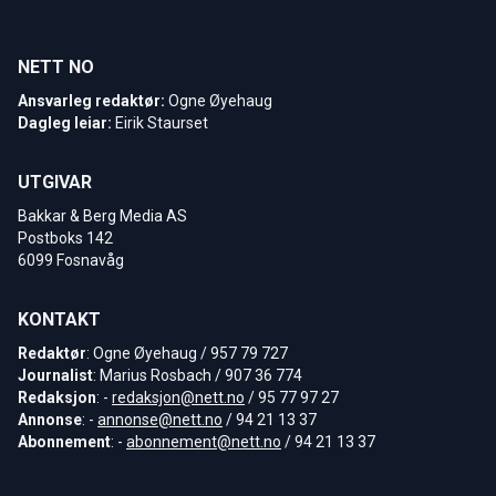
NETT NO
Ansvarleg redaktør:
Ogne Øyehaug
Dagleg leiar:
Eirik Staurset
UTGIVAR
Bakkar & Berg Media AS
Postboks 142
6099 Fosnavåg
KONTAKT
Redaktør
: Ogne Øyehaug / 957 79 727
Journalist
: Marius Rosbach / 907 36 774
Redaksjon
: -
redaksjon@nett.no
/ 95 77 97 27
Annonse
: -
annonse@nett.no
/ 94 21 13 37
Abonnement
: -
abonnement@nett.no
/ 94 21 13 37