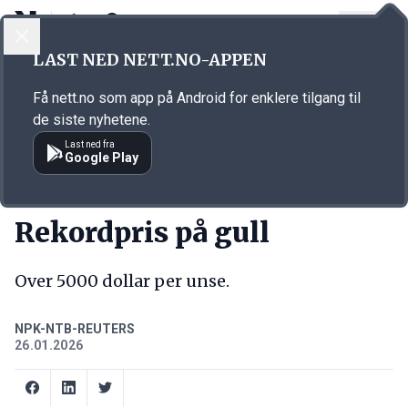
LOGG INN
MENY
Annonsørinnhold
LAST NED NETT.NO-APPEN
Link for annonse
Få nett.no som app på Android for enklere tilgang til
de siste nyhetene.
Last ned fra
Google Play
NYTT
Rekordpris på gull
Over 5000 dollar per unse.
NPK-NTB-REUTERS
26.01.2026