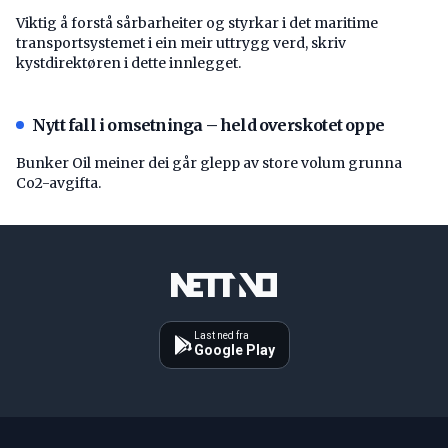
Viktig å forstå ­sårbarheiter og styrkar i det maritime
transport­systemet i ein meir uttrygg verd, skriv
kystdirektøren i dette innlegget.
Nytt fall i omsetninga – held overskotet oppe
Bunker Oil meiner dei går glepp av store volum grunna
Co2-avgifta.
Last ned fra
Google Play