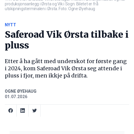
produksjonsanlegg i Ørsta og Vik i Sogn. Biletet er frå
utskipningsterminalen i Ørsta. Foto: Ogne Øyehaug
NYTT
Saferoad Vik Ørsta tilbake i
pluss
Etter å ha gått med underskot for første gang
i 2024, kom Saferoad Vik Ørsta seg attende i
pluss i fjor, men ikkje på drifta.
OGNE ØYEHAUG
01.07.2026