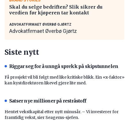
Skal du selge bedriften? Slik sikrer du
verdien før kjøperen tar kontakt
ADVOKATFIRMAET ØVERBØ GJØRTZ
Advokatfirmaet Øverbø Gjørtz
Siste nytt
Riggar seg for å unngå sprekk på skipstunnelen
Få prosjekt vil bli følgt med like kritiske blikk. Ein «x-faktor»
kan kystdirektøren likevel gjere lite med.
Satser nye millioner på restråstoff
Hentet vekstkapital etter nytt minusår. – Vi investerer for
framtidig vekst, sier Seagems-sjefen.