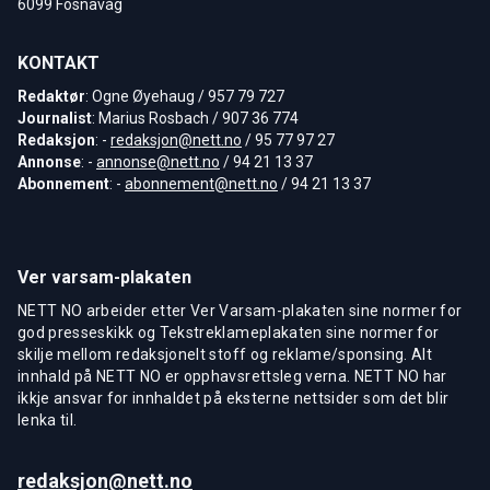
6099 Fosnavåg
KONTAKT
Redaktør
: Ogne Øyehaug / 957 79 727
Journalist
: Marius Rosbach / 907 36 774
Redaksjon
: -
redaksjon@nett.no
/ 95 77 97 27
Annonse
: -
annonse@nett.no
/ 94 21 13 37
Abonnement
: -
abonnement@nett.no
/ 94 21 13 37
Ver varsam-plakaten
NETT NO arbeider etter Ver Varsam-plakaten sine normer for
god presseskikk og Tekstreklameplakaten sine normer for
skilje mellom redaksjonelt stoff og reklame/sponsing. Alt
innhald på NETT NO er opphavsrettsleg verna. NETT NO har
ikkje ansvar for innhaldet på eksterne nettsider som det blir
lenka til.
redaksjon@nett.no