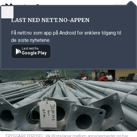
LOGG INN
MENY
Annonsørinnhold
LAST NED NETT.NO-APPEN
Link for annonse
Få nett.no som app på Android for enklere tilgang til
de siste nyhetene.
Last ned fra
Google Play
TRYGGARE FERDSEL: Vik Ørsta lagar mellom anna lysmaster og har