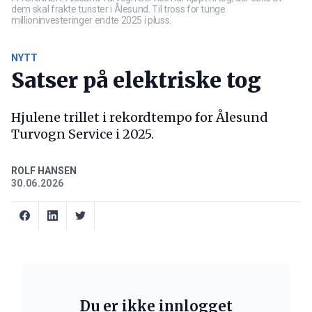
dem skal frakte turister i Ålesund. Til tross for tunge
millioninvesteringer endte 2025 i pluss.
NYTT
Satser på elektriske tog
Hjulene trillet i rekordtempo for Ålesund
Turvogn Service i 2025.
ROLF HANSEN
30.06.2026
Du er ikke innlogget