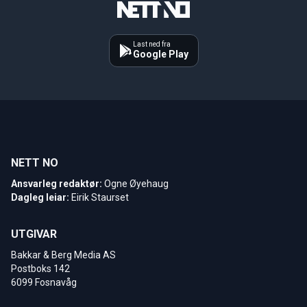
Last ned fra
Google Play
NETT NO
Ansvarleg redaktør:
Ogne Øyehaug
Dagleg leiar:
Eirik Staurset
UTGIVAR
Bakkar & Berg Media AS
Postboks 142
6099 Fosnavåg