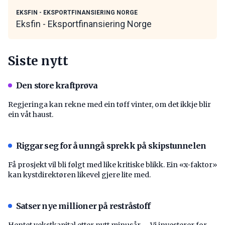
EKSFIN - EKSPORTFINANSIERING NORGE
Eksfin - Eksportfinansiering Norge
Siste nytt
Den store kraftprøva
Regjeringa kan rekne med ein tøff vinter, om det ikkje blir
ein våt haust.
Riggar seg for å unngå sprekk på skipstunnelen
Få prosjekt vil bli følgt med like kritiske blikk. Ein «x-faktor»
kan kystdirektøren likevel gjere lite med.
Satser nye millioner på restråstoff
Hentet vekstkapital etter nytt minusår. – Vi investerer for