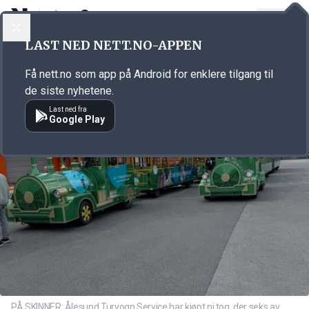
LOGG INN
MENY
Annonsørinnhold
LAST NED NETT.NO-APPEN
Link for annonse
Få nett.no som app på Android for enklere tilgang til
de siste nyhetene.
Last ned fra
Google Play
PÅ SKINNER: Ålesund Turvogn Service har kjøpt ni tog, der seks av