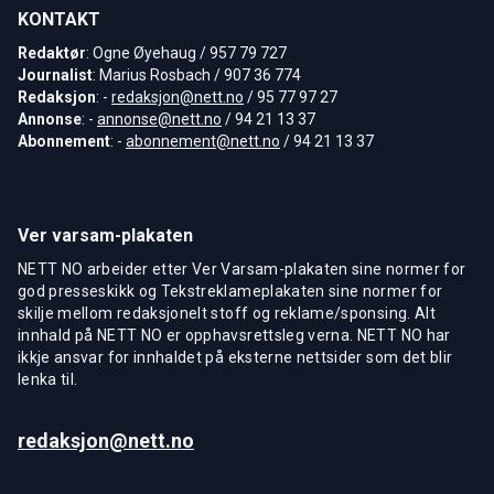
KONTAKT
Redaktør
: Ogne Øyehaug / 957 79 727
Journalist
: Marius Rosbach / 907 36 774
Redaksjon
: -
redaksjon@nett.no
/ 95 77 97 27
Annonse
: -
annonse@nett.no
/ 94 21 13 37
Abonnement
: -
abonnement@nett.no
/ 94 21 13 37
Ver varsam-plakaten
NETT NO arbeider etter Ver Varsam-plakaten sine normer for
god presseskikk og Tekstreklameplakaten sine normer for
skilje mellom redaksjonelt stoff og reklame/sponsing. Alt
innhald på NETT NO er opphavsrettsleg verna. NETT NO har
ikkje ansvar for innhaldet på eksterne nettsider som det blir
lenka til.
redaksjon@nett.no