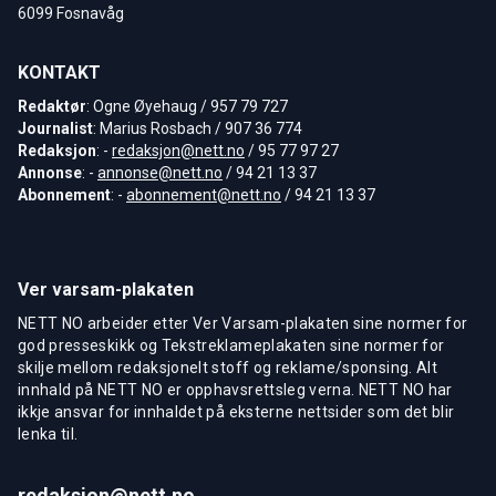
6099 Fosnavåg
KONTAKT
Redaktør
: Ogne Øyehaug / 957 79 727
Journalist
: Marius Rosbach / 907 36 774
Redaksjon
: -
redaksjon@nett.no
/ 95 77 97 27
Annonse
: -
annonse@nett.no
/ 94 21 13 37
Abonnement
: -
abonnement@nett.no
/ 94 21 13 37
Ver varsam-plakaten
NETT NO arbeider etter Ver Varsam-plakaten sine normer for
god presseskikk og Tekstreklameplakaten sine normer for
skilje mellom redaksjonelt stoff og reklame/sponsing. Alt
innhald på NETT NO er opphavsrettsleg verna. NETT NO har
ikkje ansvar for innhaldet på eksterne nettsider som det blir
lenka til.
redaksjon@nett.no