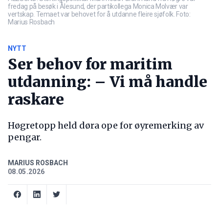
fredag på besøk i Ålesund, der partikollega Monica Molvær var
vertskap. Temaet var behovet for å utdanne fleire sjøfolk. Foto:
Marius Rosbach
NYTT
Ser behov for maritim
utdanning: – Vi må handle
raskare
Høgretopp held døra ope for øyremerking av
pengar.
MARIUS ROSBACH
08.05.2026