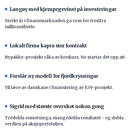
Langøy med kjempegevinst på investeringar
Sterkt år i finansmarknaden ga rom for tresifra
millionutbytte.
Lokalt firma kapra stor kontrakt
Bypakke-prosjekt råka av konkurs. No startar det opp att.
Forslår ny modell for fjordkryssingar
Vil lære av danskane i finansiering av E39-prosjekt.
Sigrid med største overskot nokon gong
Tredobla omsetninga, mangedobla resultatet - og dobla
verdien på aksjeporteføljen.