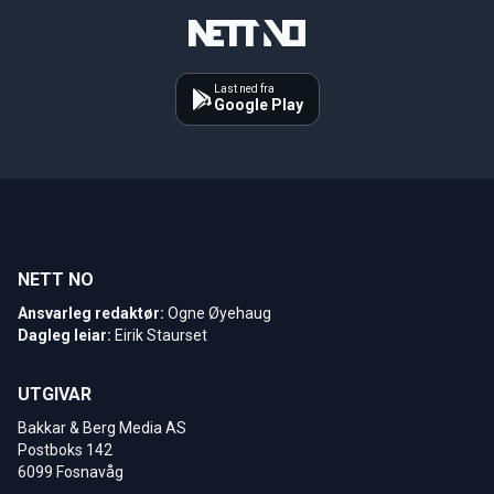
Last ned fra
Google Play
NETT NO
Ansvarleg redaktør:
Ogne Øyehaug
Dagleg leiar:
Eirik Staurset
UTGIVAR
Bakkar & Berg Media AS
Postboks 142
6099 Fosnavåg