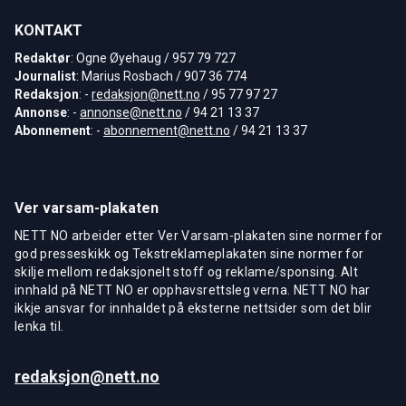
KONTAKT
Redaktør
: Ogne Øyehaug / 957 79 727
Journalist
: Marius Rosbach / 907 36 774
Redaksjon
: -
redaksjon@nett.no
/ 95 77 97 27
Annonse
: -
annonse@nett.no
/ 94 21 13 37
Abonnement
: -
abonnement@nett.no
/ 94 21 13 37
Ver varsam-plakaten
NETT NO arbeider etter Ver Varsam-plakaten sine normer for
god presseskikk og Tekstreklameplakaten sine normer for
skilje mellom redaksjonelt stoff og reklame/sponsing. Alt
innhald på NETT NO er opphavsrettsleg verna. NETT NO har
ikkje ansvar for innhaldet på eksterne nettsider som det blir
lenka til.
redaksjon@nett.no