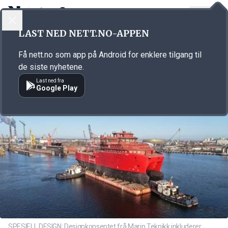
LOGG INN
MENY
Annonsørinnhold
LAST NED NETT.NO-APPEN
Link for annonse
Få nett.no som app på Android for enklere tilgang til
de siste nyhetene.
Last ned fra
Google Play
SPESIELL DESIGN: Designkonseptet frå Marin Teknikk inkluderer