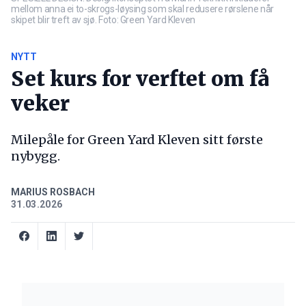
mellom anna ei to-skrogs-løysing som skal redusere rørslene når
skipet blir treft av sjø. Foto: Green Yard Kleven
NYTT
Set kurs for verftet om få
veker
Milepåle for Green Yard Kleven sitt første
nybygg.
MARIUS ROSBACH
31.03.2026