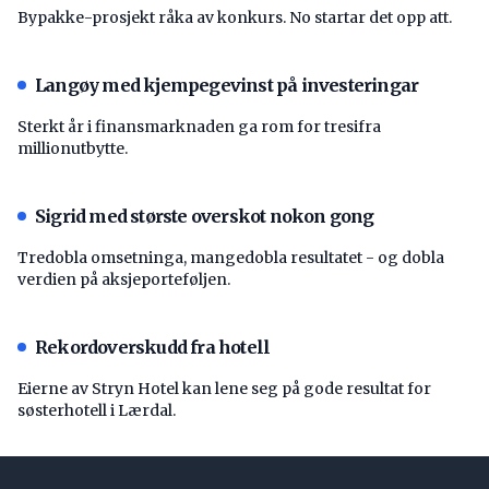
Bypakke-prosjekt råka av konkurs. No startar det opp att.
Langøy med kjempegevinst på investeringar
Sterkt år i finansmarknaden ga rom for tresifra
millionutbytte.
Sigrid med største overskot nokon gong
Tredobla omsetninga, mangedobla resultatet - og dobla
verdien på aksjeporteføljen.
Rekordoverskudd fra hotell
Eierne av Stryn Hotel kan lene seg på gode resultat for
søsterhotell i Lærdal.