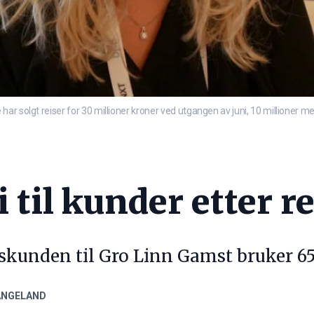
ar solgt reiser for 30 millioner kroner ved utgangen av juni, 10 millioner m
i til kunder etter 
kunden til Gro Linn Gamst bruker 650
ANGELAND