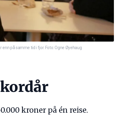
er enn på samme tid i fjor. Foto: Ogne Øyehaug
rekordår
.000 kroner på én reise.