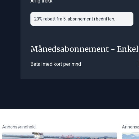
Årlig trekk
20% rabatt fra 5. abonnement i bedriften.
Månedsabonnement - Enkel
Betal med kort per mnd
Annonsørinnhold
Annonsø