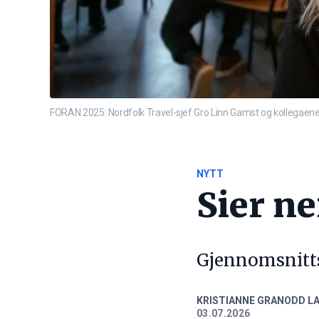
FORAN 2025: Nordfolk Travel-sjef Gro Linn Gamst og kollegaene h
NYTT
Sier ne
Gjennomsnitts
KRISTIANNE GRANODD L
03.07.2026