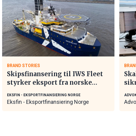
BRAND STORIES
BRAN
Skipsfinansering til IWS Fleet
Ska
styrker eksport fra norske
sik
maritime leverandører
tar
EKSFIN - EKSPORTFINANSIERING NORGE
ADVOK
Eksfin - Eksportfinansiering Norge
Advo