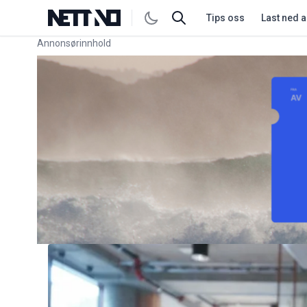
Tips oss
Last ned 
Annonsørinnhold
Link for annonse