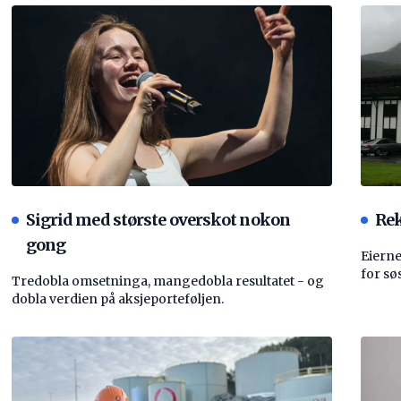
Sigrid med største overskot nokon
Rek
gong
Eierne
for sø
Tredobla omsetninga, mangedobla resultatet - og
dobla verdien på aksjeporteføljen.