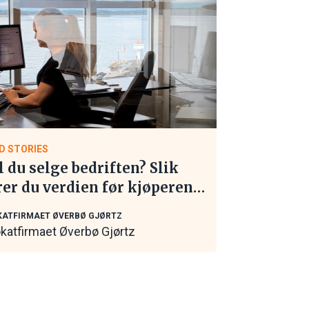
D STORIES
l du selge bedriften? Slik
rer du verdien før kjøperen
 kontakt
ATFIRMAET ØVERBØ GJØRTZ
katfirmaet Øverbø Gjørtz