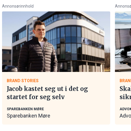
Annonsørinnhold
Annonsø
BRAND STORIES
BRAN
Jacob kastet seg ut i det og
Ska
startet for seg selv
sik
tar
SPAREBANKEN MØRE
ADVOK
Sparebanken Møre
Advo