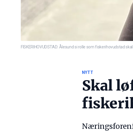
FISKERIHOVUDSTAD: Ålesund si rolle som fiskerihovudstad skal lø
NYTT
Skal l
fisker
Næringsforenin