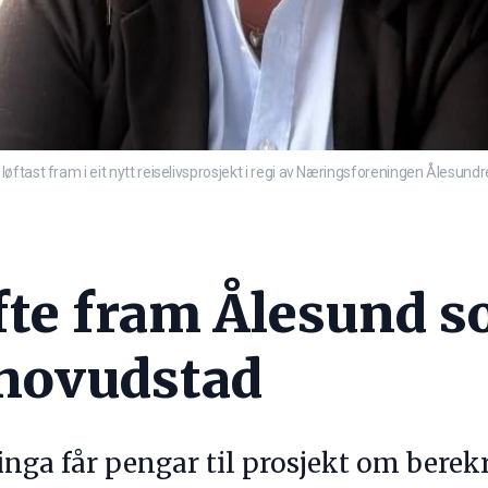
ftast fram i eit nytt reiselivsprosjekt i regi av Næringsforeningen Ålesundr
øfte fram Ålesund 
ihovudstad
ga får pengar til prosjekt om berekr