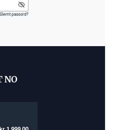
Glemt passord?
T NO
kr 1 999,00