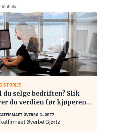
rinnhold
D STORIES
l du selge bedriften? Slik
rer du verdien før kjøperen
 kontakt
ATFIRMAET ØVERBØ GJØRTZ
katfirmaet Øverbø Gjørtz