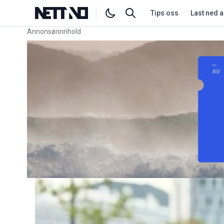
Tips oss
Last ned 
Annonsørinnhold
Link for annonse