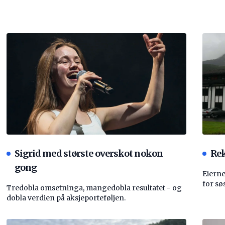
Sigrid med største overskot nokon
Rek
gong
Eierne
for sø
Tredobla omsetninga, mangedobla resultatet - og
dobla verdien på aksjeporteføljen.