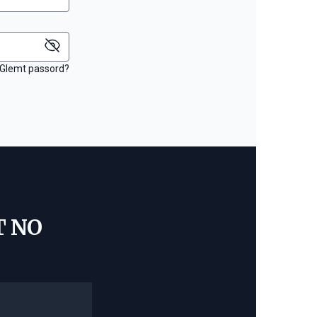
Glemt passord?
T NO