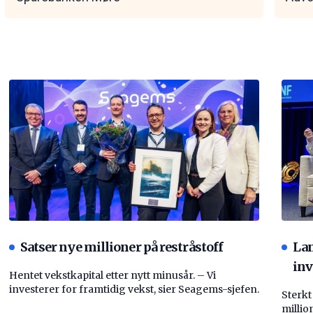
Satser nye millioner på restråstoff
La
inv
Hentet vekstkapital etter nytt minusår. – Vi
investerer for framtidig vekst, sier Seagems-sjefen.
Sterkt
millio