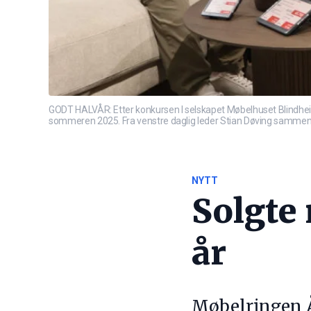
GODT HALVÅR: Etter konkursen I selskapet Møbelhuset Blindhei
sommeren 2025. Fra venstre daglig leder Stian Døving sammen
NYTT
Solgte 
år
Møbelringen Ål