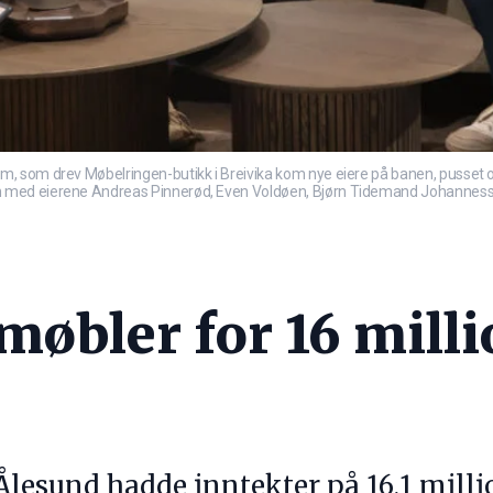
m, som drev Møbelringen-butikk i Breivika kom nye eiere på banen, pusset
 med eierene Andreas Pinnerød, Even Voldøen, Bjørn Tidemand Johannesse
møbler for 16 milli
esund hadde inntekter på 16,1 million