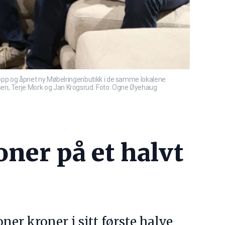
 opp og åpnet ny Møbelringenbutikk i de samme lokalene
n, Terje Mork og Jan Krogsrud. Foto: Ogne Øyehaug
oner på et halvt
er kroner i sitt første halve