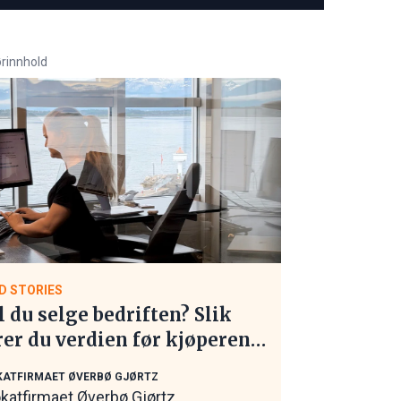
rinnhold
D STORIES
l du selge bedriften? Slik
rer du verdien før kjøperen
 kontakt
ATFIRMAET ØVERBØ GJØRTZ
katfirmaet Øverbø Gjørtz