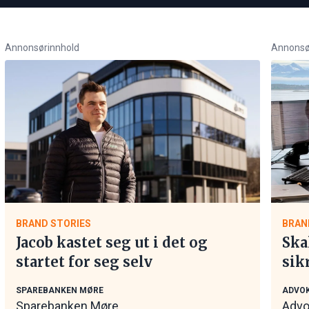
Annonsørinnhold
Annonsø
BRAND STORIES
BRAN
Jacob kastet seg ut i det og
Ska
startet for seg selv
sik
tar
SPAREBANKEN MØRE
ADVOK
Sparebanken Møre
Advo