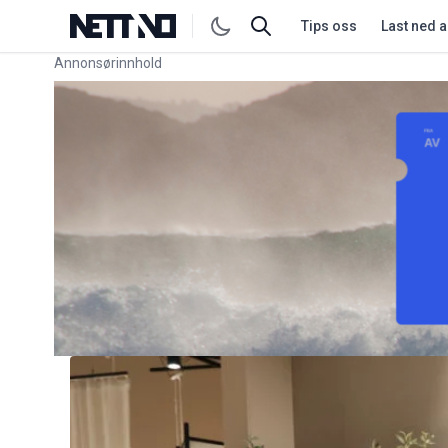
Tips oss
Last ned 
Annonsørinnhold
Link for annonse