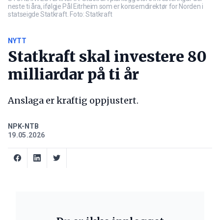
neste ti åra, ifølgje Pål Eitrheim som er konserndirektør for Norden i
statseigde Statkraft. Foto: Statkraft
NYTT
Statkraft skal investere 80
milliardar på ti år
Anslaga er kraftig oppjustert.
NPK-NTB
19.05.2026