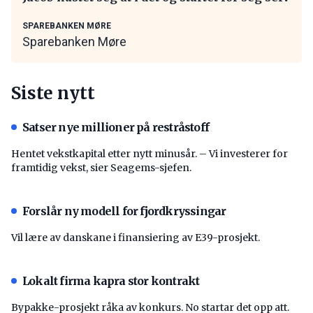
SPAREBANKEN MØRE
Sparebanken Møre
Siste nytt
Satser nye millioner på restråstoff
Hentet vekstkapital etter nytt minusår. – Vi investerer for
framtidig vekst, sier Seagems-sjefen.
Forslår ny modell for fjordkryssingar
Vil lære av danskane i finansiering av E39-prosjekt.
Lokalt firma kapra stor kontrakt
Bypakke-prosjekt råka av konkurs. No startar det opp att.