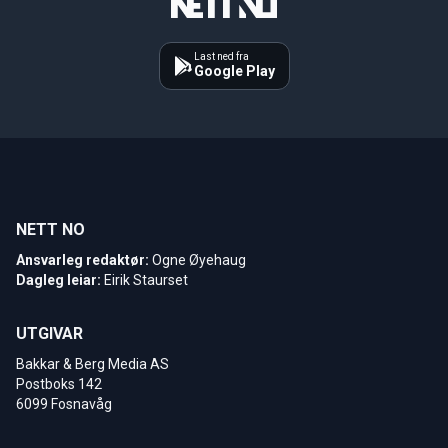
Last ned fra
Google Play
NETT NO
Ansvarleg redaktør:
Ogne Øyehaug
Dagleg leiar:
Eirik Staurset
UTGIVAR
Bakkar & Berg Media AS
Postboks 142
6099 Fosnavåg