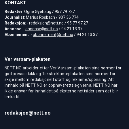
KONTAKT
Redaktør
: Ogne Øyehaug / 957 79 727
Journalist
: Marius Rosbach / 907 36 774
Redaksjon
: -
redaksjon@nett.no
/ 95 77 97 27
Annonse
: -
annonse@nett.no
/ 94 21 13 37
Abonnement
: -
abonnement@nett.no
/ 94 21 13 37
Ver varsam-plakaten
NETT NO arbeider etter Ver Varsam-plakaten sine normer for
god presseskikk og Tekstreklameplakaten sine normer for
skilje mellom redaksjonelt stoff og reklame/sponsing. Alt
innhald på NETT NO er opphavsrettsleg verna. NETT NO har
ikkje ansvar for innhaldet på eksterne nettsider som det blir
lenka til.
redaksjon@nett.no