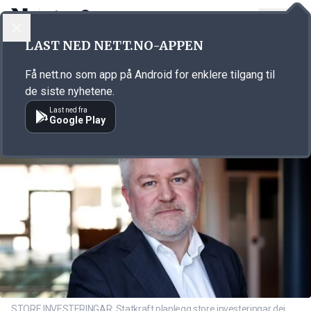
LOGG INN
MENY
Annonsørinnhold
LAST NED NETT.NO-APPEN
Link for annonse
Få nett.no som app på Android for enklere tilgang til
de siste nyhetene.
Last ned fra
Google Play
STORE INVESTERINGAR: Statkraft planlegg store investeringar dei