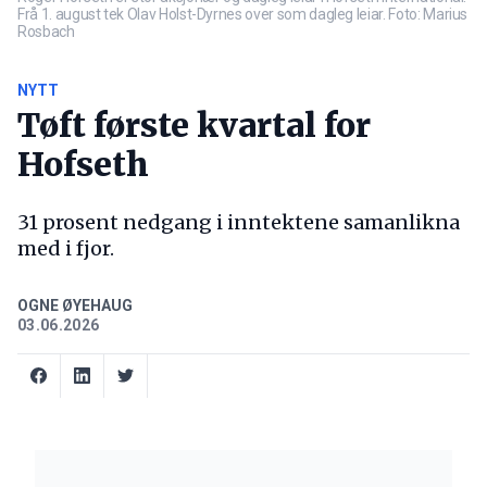
Frå 1. august tek Olav Holst-Dyrnes over som dagleg leiar. Foto: Marius
Rosbach
NYTT
Tøft første kvartal for
Hofseth
31 prosent nedgang i inntektene samanlikna
med i fjor.
OGNE ØYEHAUG
03.06.2026