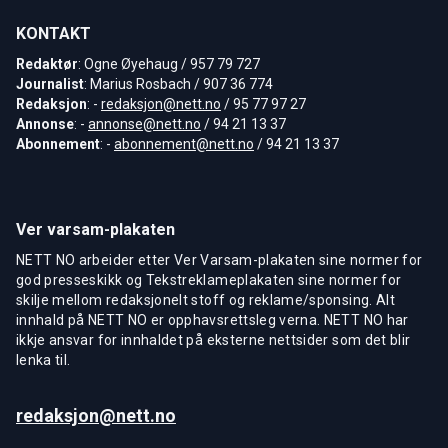
KONTAKT
Redaktør
: Ogne Øyehaug / 957 79 727
Journalist
: Marius Rosbach / 907 36 774
Redaksjon
: -
redaksjon@nett.no
/ 95 77 97 27
Annonse
: -
annonse@nett.no
/ 94 21 13 37
Abonnement
: -
abonnement@nett.no
/ 94 21 13 37
Ver varsam-plakaten
NETT NO arbeider etter Ver Varsam-plakaten sine normer for
god presseskikk og Tekstreklameplakaten sine normer for
skilje mellom redaksjonelt stoff og reklame/sponsing. Alt
innhald på NETT NO er opphavsrettsleg verna. NETT NO har
ikkje ansvar for innhaldet på eksterne nettsider som det blir
lenka til.
redaksjon@nett.no