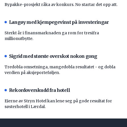
Bypakke-prosjekt råka av konkurs. No startar det opp att.
Langøy med kjempegevinst på investeringar
Sterkt år i finansmarknaden ga rom for tresifra
millionutbytte.
Sigrid med største overskot nokon gong
Tredobla omsetninga, mangedobla resultatet - og dobla
verdien på aksjeporteføljen.
Rekordoverskudd fra hotell
Eierne av Stryn Hotel kan lene seg på gode resultat for
søsterhotell i Lærdal.