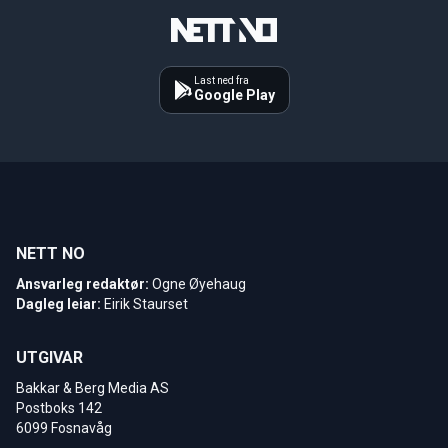
Last ned fra
Google Play
NETT NO
Ansvarleg redaktør:
Ogne Øyehaug
Dagleg leiar:
Eirik Staurset
UTGIVAR
Bakkar & Berg Media AS
Postboks 142
6099 Fosnavåg