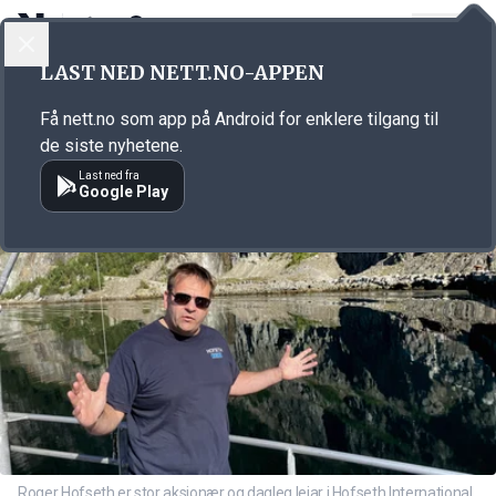
LOGG INN
MENY
Annonsørinnhold
LAST NED NETT.NO-APPEN
Link for annonse
Få nett.no som app på Android for enklere tilgang til
de siste nyhetene.
Last ned fra
Google Play
Roger Hofseth er stor aksjonær og dagleg leiar i Hofseth International.