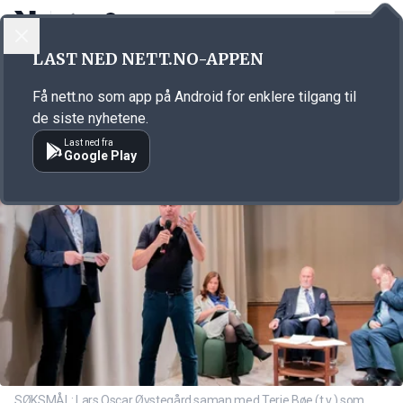
LOGG INN
MENY
Annonsørinnhold
LAST NED NETT.NO-APPEN
Link for annonse
Få nett.no som app på Android for enklere tilgang til
de siste nyhetene.
Last ned fra
Google Play
SØKSMÅL: Lars Oscar Øvstegård saman med Terje Bøe (t.v.) som