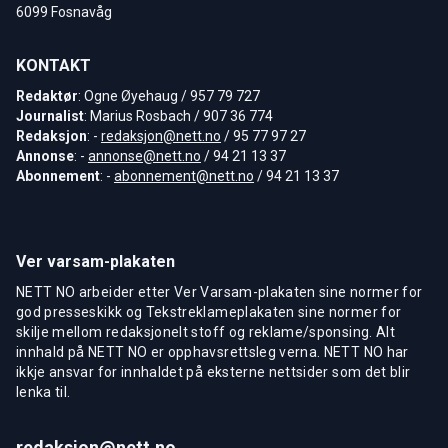
6099 Fosnavåg
KONTAKT
Redaktør
: Ogne Øyehaug / 957 79 727
Journalist
: Marius Rosbach / 907 36 774
Redaksjon
: -
redaksjon@nett.no
/ 95 77 97 27
Annonse
: -
annonse@nett.no
/ 94 21 13 37
Abonnement
: -
abonnement@nett.no
/ 94 21 13 37
Ver varsam-plakaten
NETT NO arbeider etter Ver Varsam-plakaten sine normer for
god presseskikk og Tekstreklameplakaten sine normer for
skilje mellom redaksjonelt stoff og reklame/sponsing. Alt
innhald på NETT NO er opphavsrettsleg verna. NETT NO har
ikkje ansvar for innhaldet på eksterne nettsider som det blir
lenka til.
redaksjon@nett.no