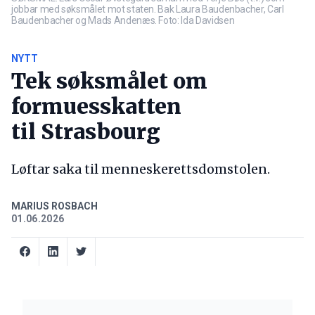
jobbar med søksmålet mot staten. Bak Laura Baudenbacher, Carl
Baudenbacher og Mads Andenæs. Foto: Ida Davidsen
NYTT
Tek søksmålet om
formuesskatten
til Strasbourg
Løftar saka til menneskerettsdomstolen.
MARIUS ROSBACH
01.06.2026