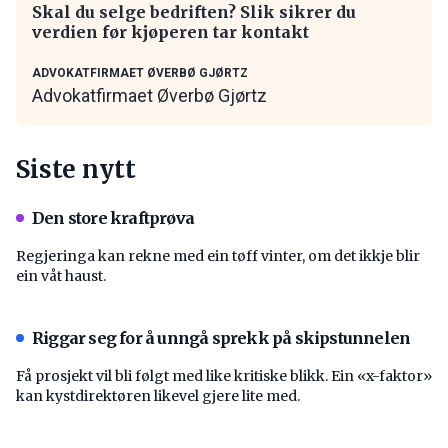
Skal du selge bedriften? Slik sikrer du
verdien før kjøperen tar kontakt
ADVOKATFIRMAET ØVERBØ GJØRTZ
Advokatfirmaet Øverbø Gjørtz
Siste nytt
Den store kraftprøva
Regjeringa kan rekne med ein tøff vinter, om det ikkje blir
ein våt haust.
Riggar seg for å unngå sprekk på skipstunnelen
Få prosjekt vil bli følgt med like kritiske blikk. Ein «x-faktor»
kan kystdirektøren likevel gjere lite med.