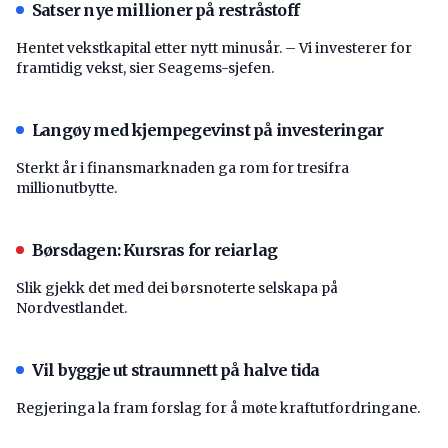
Satser nye millioner på restråstoff
Hentet vekstkapital etter nytt minusår. – Vi investerer for
framtidig vekst, sier Seagems-sjefen.
Langøy med kjempegevinst på investeringar
Sterkt år i finansmarknaden ga rom for tresifra
millionutbytte.
Børsdagen: Kursras for reiarlag
Slik gjekk det med dei børsnoterte selskapa på
Nordvestlandet.
Vil byggje ut straumnett på halve tida
Regjeringa la fram forslag for å møte kraftutfordringane.