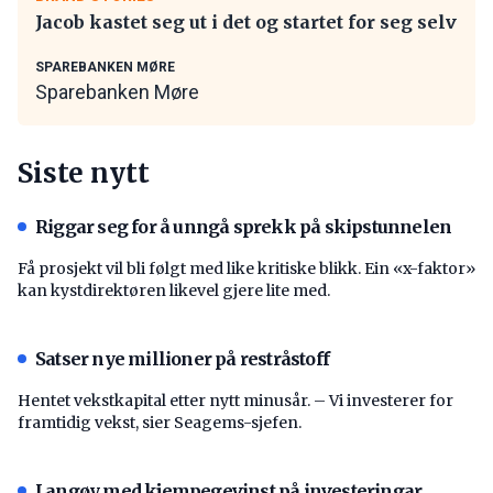
Jacob kastet seg ut i det og startet for seg selv
SPAREBANKEN MØRE
Sparebanken Møre
Siste nytt
Riggar seg for å unngå sprekk på skipstunnelen
Få prosjekt vil bli følgt med like kritiske blikk. Ein «x-faktor»
kan kystdirektøren likevel gjere lite med.
Satser nye millioner på restråstoff
Hentet vekstkapital etter nytt minusår. – Vi investerer for
framtidig vekst, sier Seagems-sjefen.
Langøy med kjempegevinst på investeringar