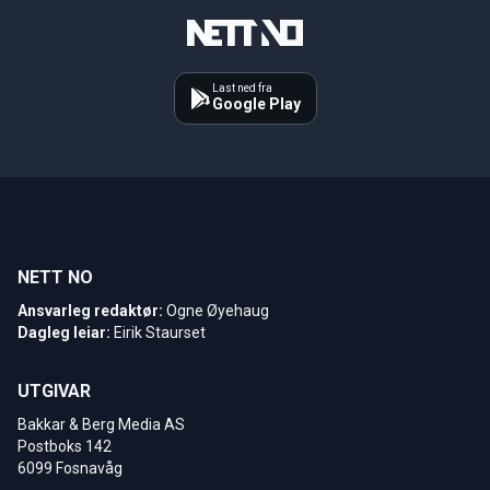
Last ned fra
Google Play
NETT NO
Ansvarleg redaktør:
Ogne Øyehaug
Dagleg leiar:
Eirik Staurset
UTGIVAR
Bakkar & Berg Media AS
Postboks 142
6099 Fosnavåg