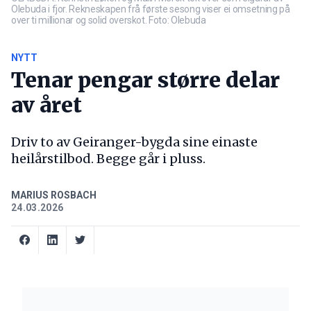
Olebuda i fjor. Rekneskapen frå første sesong viser ei omsetning på
over ti millionar og solid overskot. Foto: Olebuda
NYTT
Tenar pengar større delar
av året
Driv to av Geiranger-bygda sine einaste
heilårstilbod. Begge går i pluss.
MARIUS ROSBACH
24.03.2026