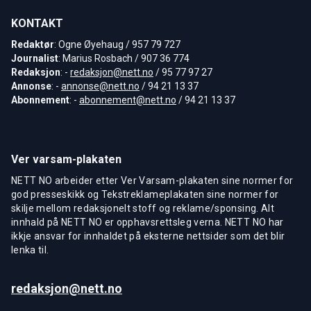
KONTAKT
Redaktør
: Ogne Øyehaug / 957 79 727
Journalist
: Marius Rosbach / 907 36 774
Redaksjon
: -
redaksjon@nett.no
/ 95 77 97 27
Annonse
: -
annonse@nett.no
/ 94 21 13 37
Abonnement
: -
abonnement@nett.no
/ 94 21 13 37
Ver varsam-plakaten
NETT NO arbeider etter Ver Varsam-plakaten sine normer for
god presseskikk og Tekstreklameplakaten sine normer for
skilje mellom redaksjonelt stoff og reklame/sponsing. Alt
innhald på NETT NO er opphavsrettsleg verna. NETT NO har
ikkje ansvar for innhaldet på eksterne nettsider som det blir
lenka til.
redaksjon@nett.no