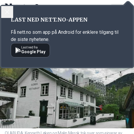
LOGG INN
MENY
Annonsørinnhold
LAST NED NETT.NO-APPEN
Link for annonse
Få nett.no som app på Android for enklere tilgang til
de siste nyhetene.
Last ned fra
Google Play
OLABUDA: Kenneth Løken og Malin Merok tok over som eigarar av