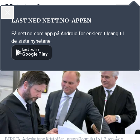
LOGG INN
MENY
Annonsørinnhold
LAST NED NETT.NO-APPEN
Link for annonse
Få nett.no som app på Android for enklere tilgang til
de siste nyhetene.
Last ned fra
Google Play
BERGEN: Advokatane Kristoffer Larsen Rognvik (f.v.), Bjørn-Åge