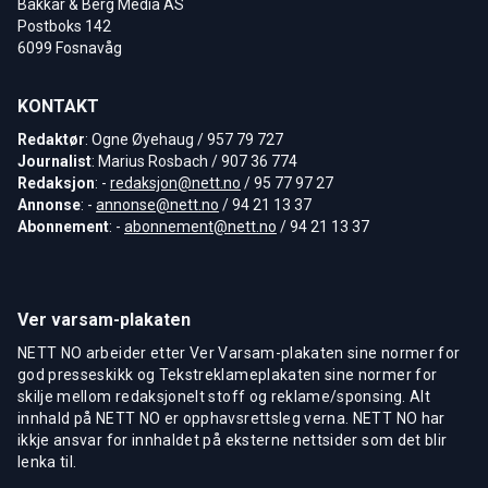
Bakkar & Berg Media AS
Postboks 142
6099 Fosnavåg
KONTAKT
Redaktør
: Ogne Øyehaug / 957 79 727
Journalist
: Marius Rosbach / 907 36 774
Redaksjon
: -
redaksjon@nett.no
/ 95 77 97 27
Annonse
: -
annonse@nett.no
/ 94 21 13 37
Abonnement
: -
abonnement@nett.no
/ 94 21 13 37
Ver varsam-plakaten
NETT NO arbeider etter Ver Varsam-plakaten sine normer for
god presseskikk og Tekstreklameplakaten sine normer for
skilje mellom redaksjonelt stoff og reklame/sponsing. Alt
innhald på NETT NO er opphavsrettsleg verna. NETT NO har
ikkje ansvar for innhaldet på eksterne nettsider som det blir
lenka til.