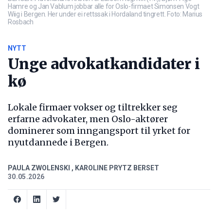
Hamre og Jan Vablum jobbar alle for Oslo-firmaet Simonsen Vogt
Wiig i Bergen. Her under ei rettssak i Hordaland tingrett. Foto: Marius
Rosbach
NYTT
Unge advokatkandidater i
kø
Lokale firmaer vokser og tiltrekker seg
erfarne advokater, men Oslo-aktører
dominerer som inngangsport til yrket for
nyutdannede i Bergen.
PAULA ZWOLENSKI
,
KAROLINE PRYTZ BERSET
30.05.2026