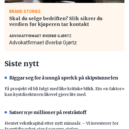
BRAND STORIES
Skal du selge bedriften? Slik sikrer du
verdien før kjøperen tar kontakt
ADVOKATFIRMAET ØVERBØ GJØRTZ
Advokatfirmaet Øverbø Gjørtz
Siste nytt
Riggar seg for å unngå sprekk på skipstunnelen
Få prosjekt vil bli følgt med like kritiske blikk. Ein «x-faktor»
kan kystdirektøren likevel gjere lite med.
Satser nye millioner på restråstoff
Hentet vekstkapital etter nytt minusår. – Vi investerer for
framtidig vekst, sier Seagems-sjefen.