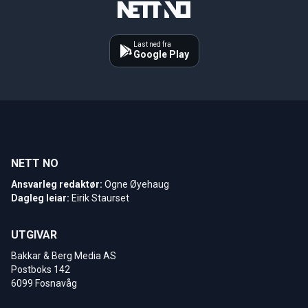
Last ned fra
Google Play
NETT NO
Ansvarleg redaktør:
Ogne Øyehaug
Dagleg leiar:
Eirik Staurset
UTGIVAR
Bakkar & Berg Media AS
Postboks 142
6099 Fosnavåg