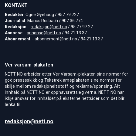
KONTAKT
Redaktør
: Ogne Øyehaug / 957 79 727
Journalist
: Marius Rosbach / 907 36 774
Redaksjon
: -
redaksjon@nett.no
/ 95 77 97 27
Annonse
: -
annonse@nett.no
/ 94 21 13 37
Abonnement
: -
abonnement@nett.no
/ 94 21 13 37
Ver varsam-plakaten
NETT NO arbeider etter Ver Varsam-plakaten sine normer for
god presseskikk og Tekstreklameplakaten sine normer for
skilje mellom redaksjonelt stoff og reklame/sponsing. Alt
innhald på NETT NO er opphavsrettsleg verna. NETT NO har
ikkje ansvar for innhaldet på eksterne nettsider som det blir
lenka til.
redaksjon@nett.no