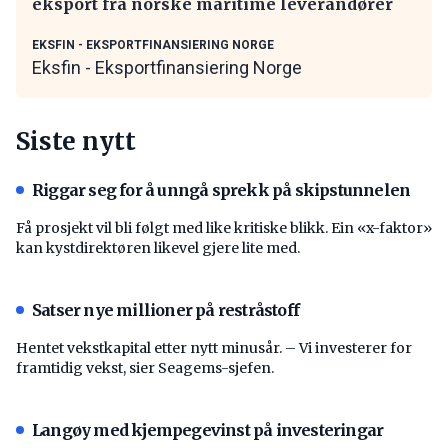
eksport fra norske maritime leverandører
EKSFIN - EKSPORTFINANSIERING NORGE
Eksfin - Eksportfinansiering Norge
Siste nytt
Riggar seg for å unngå sprekk på skipstunnelen
Få prosjekt vil bli følgt med like kritiske blikk. Ein «x-faktor»
kan kystdirektøren likevel gjere lite med.
Satser nye millioner på restråstoff
Hentet vekstkapital etter nytt minusår. – Vi investerer for
framtidig vekst, sier Seagems-sjefen.
Langøy med kjempegevinst på investeringar