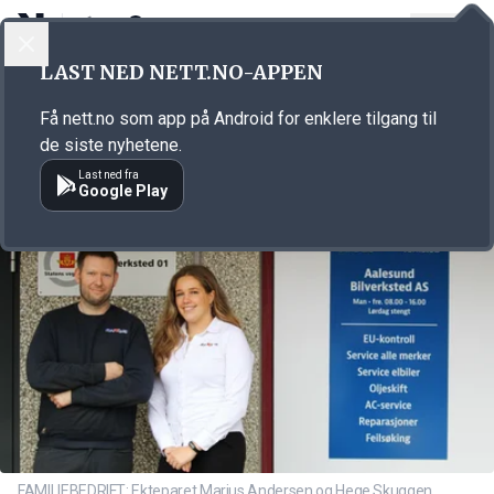
LOGG INN
MENY
Annonsørinnhold
LAST NED NETT.NO-APPEN
Link for annonse
Få nett.no som app på Android for enklere tilgang til
de siste nyhetene.
Last ned fra
Google Play
FAMILIEBEDRIFT: Ekteparet Marius Andersen og Hege Skuggen