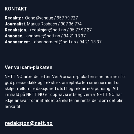
KONTAKT
Redaktør
: Ogne Øyehaug / 957 79 727
Journalist
: Marius Rosbach / 907 36 774
Redaksjon
: -
redaksjon@nett.no
/ 95 77 97 27
Annonse
: -
annonse@nett.no
/ 94 21 13 37
Abonnement
: -
abonnement@nett.no
/ 94 21 13 37
Ver varsam-plakaten
NETT NO arbeider etter Ver Varsam-plakaten sine normer for
god presseskikk og Tekstreklameplakaten sine normer for
skilje mellom redaksjonelt stoff og reklame/sponsing. Alt
innhald på NETT NO er opphavsrettsleg verna. NETT NO har
ikkje ansvar for innhaldet på eksterne nettsider som det blir
lenka til.
redaksjon@nett.no