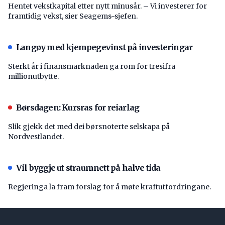
Hentet vekstkapital etter nytt minusår. – Vi investerer for
framtidig vekst, sier Seagems-sjefen.
Langøy med kjempegevinst på investeringar
Sterkt år i finansmarknaden ga rom for tresifra
millionutbytte.
Børsdagen: Kursras for reiarlag
Slik gjekk det med dei børsnoterte selskapa på
Nordvestlandet.
Vil byggje ut straumnett på halve tida
Regjeringa la fram forslag for å møte kraftutfordringane.