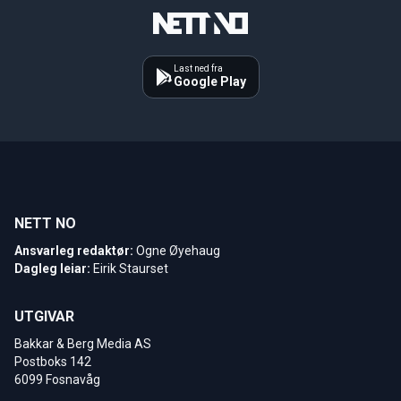
Last ned fra
Google Play
NETT NO
Ansvarleg redaktør:
Ogne Øyehaug
Dagleg leiar:
Eirik Staurset
UTGIVAR
Bakkar & Berg Media AS
Postboks 142
6099 Fosnavåg