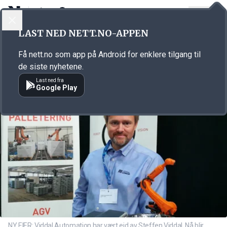
LOGG INN
MENY
Annonsørinnhold
LAST NED NETT.NO-APPEN
Link for annonse
Få nett.no som app på Android for enklere tilgang til
de siste nyhetene.
Last ned fra
Google Play
NY EIER: Viddal Automation har vært eid av Steffen Viddal. Nå blir