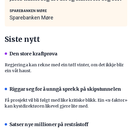
SPAREBANKEN MØRE
Sparebanken Møre
Siste nytt
Den store kraftprøva
Regjeringa kan rekne med ein tøff vinter, om det ikkje blir
ein våt haust.
Riggar seg for å unngå sprekk på skipstunnelen
Få prosjekt vil bli følgt med like kritiske blikk. Ein «x-faktor»
kan kystdirektøren likevel gjere lite med.
Satser nye millioner på restråstoff