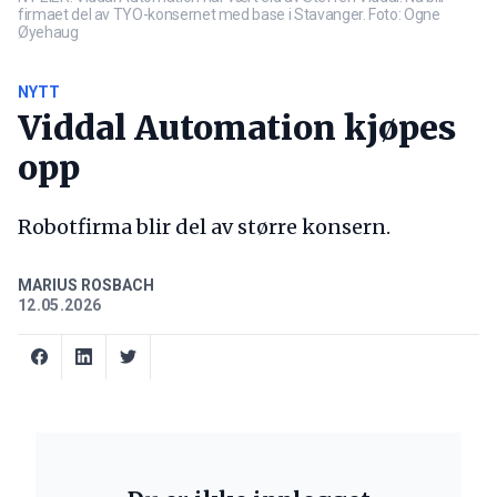
firmaet del av TYO-konsernet med base i Stavanger. Foto: Ogne
Øyehaug
NYTT
Viddal Automation kjøpes
opp
Robotfirma blir del av større konsern.
MARIUS ROSBACH
12.05.2026