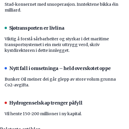
Stad-konsernet med snuoperasjon. Inntektene bikka éin
milliard.
Sjøtransporten er livlina
Viktig å forstå ­sårbarheiter og styrkar i det maritime
transport­systemet i ein meir uttrygg verd, skriv
kystdirektøren i dette innlegget.
Nytt fall i omsetninga – held overskotet oppe
Bunker Oil meiner dei går glepp av store volum grunna
Co2-avgifta.
Hydrogenselskap trenger påfyll
Vil hente 150-200 millioner i ny kapital.