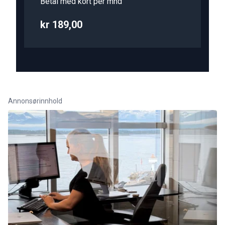
Betal med kort per mnd
kr 189,00
Annonsørinnhold