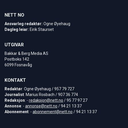
NETT NO
Ansvarleg redaktør:
Ogne Øyehaug
Dagleg leiar:
Eirik Staurset
UTGIVAR
Bakkar & Berg Media AS
Postboks 142
6099 Fosnavåg
KONTAKT
Redaktør
: Ogne Øyehaug / 957 79 727
Journalist
: Marius Rosbach / 907 36 774
Redaksjon
: -
redaksjon@nett.no
/ 95 77 97 27
Annonse
: -
annonse@nett.no
/ 94 21 13 37
Abonnement
: -
abonnement@nett.no
/ 94 21 13 37