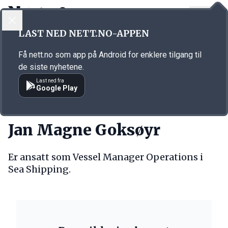
LOGG INN
MENY
Annonsørinnhold
LAST NED NETT.NO-APPEN
Link for annonse
Få nett.no som app på Android for enklere tilgang til
de siste nyhetene.
Last ned fra
Google Play
PERSONER
Jan Magne Goksøyr
Er ansatt som Vessel Manager Operations i
Sea Shipping.