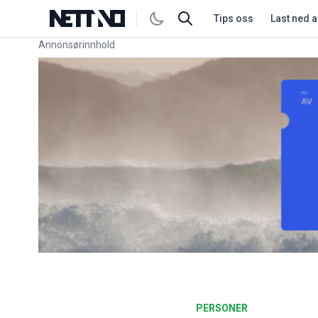
Tips oss
Last ned 
Annonsørinnhold
Link for annonse
PERSONER