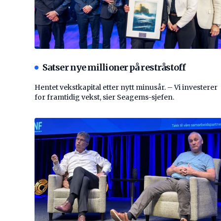
Satser nye millioner på restråstoff
Hentet vekstkapital etter nytt minusår. – Vi investerer
for framtidig vekst, sier Seagems-sjefen.