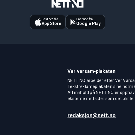
Last ned fra
Last ned fra
App Store
Google Play
Ver varsam-plakaten
NETT NO arbeider etter Ver Varsa
Tekstreklameplakaten sine normer
Alt innhald på NETT NO er opphavs
eksterne nettsider som det blir len
redaksjon@nett.no