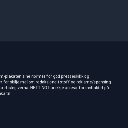
m-plakaten sine normer for god presseskikk og
 for skilje mellom redaksjonelt stoff og reklame/sponsing.
rettsleg verna. NETT NO har ikkje ansvar for innhaldet på
ka til.