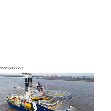
nnonsørinnhold