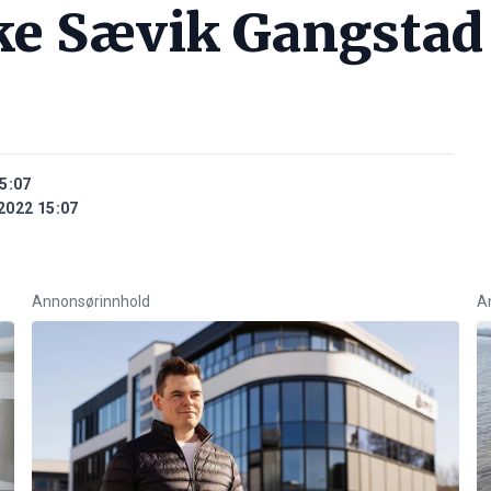
ke Sævik Gangstad
5:07
2022 15:07
Annonsørinnhold
A