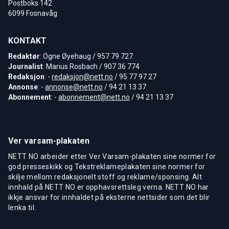
Postboks 142
6099 Fosnavåg
KONTAKT
Redaktør
: Ogne Øyehaug / 957 79 727
Journalist
: Marius Rosbach / 907 36 774
Redaksjon
: -
redaksjon@nett.no
/ 95 77 97 27
Annonse
: -
annonse@nett.no
/ 94 21 13 37
Abonnement
: -
abonnement@nett.no
/ 94 21 13 37
Ver varsam-plakaten
NETT NO arbeider etter Ver Varsam-plakaten sine normer for
god presseskikk og Tekstreklameplakaten sine normer for
skilje mellom redaksjonelt stoff og reklame/sponsing. Alt
innhald på NETT NO er opphavsrettsleg verna. NETT NO har
ikkje ansvar for innhaldet på eksterne nettsider som det blir
lenka til.