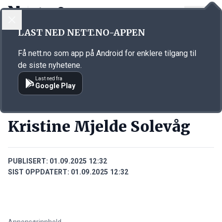
LOGG INN
MENY
Annonsørinnhold
LAST NED NETT.NO-APPEN
Link for annonse
Få nett.no som app på Android for enklere tilgang til
de siste nyhetene.
Last ned fra
Google Play
PERSONER
Kristine Mjelde Solevåg
PUBLISERT:
01.09.2025 12:32
SIST OPPDATERT:
01.09.2025 12:32
Annonsørinnhold