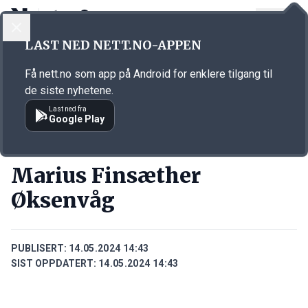
LOGG INN
MENY
Annonsørinnhold
LAST NED NETT.NO-APPEN
Link for annonse
Få nett.no som app på Android for enklere tilgang til
de siste nyhetene.
Last ned fra
Google Play
PERSONER
Marius Finsæther
Øksenvåg
PUBLISERT:
14.05.2024 14:43
SIST OPPDATERT:
14.05.2024 14:43