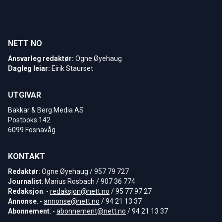
NETT NO
Ansvarleg redaktør:
Ogne Øyehaug
Dagleg leiar:
Eirik Staurset
UTGIVAR
Bakkar & Berg Media AS
Postboks 142
6099 Fosnavåg
KONTAKT
Redaktør
: Ogne Øyehaug / 957 79 727
Journalist
: Marius Rosbach / 907 36 774
Redaksjon
: -
redaksjon@nett.no
/ 95 77 97 27
Annonse
: -
annonse@nett.no
/ 94 21 13 37
Abonnement
: -
abonnement@nett.no
/ 94 21 13 37