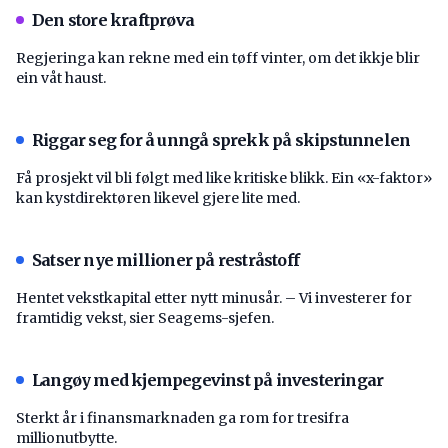
Den store kraftprøva
Regjeringa kan rekne med ein tøff vinter, om det ikkje blir
ein våt haust.
Riggar seg for å unngå sprekk på skipstunnelen
Få prosjekt vil bli følgt med like kritiske blikk. Ein «x-faktor»
kan kystdirektøren likevel gjere lite med.
Satser nye millioner på restråstoff
Hentet vekstkapital etter nytt minusår. – Vi investerer for
framtidig vekst, sier Seagems-sjefen.
Langøy med kjempegevinst på investeringar
Sterkt år i finansmarknaden ga rom for tresifra
millionutbytte.