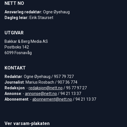
NETT NO
Ansvarleg redaktør:
Ogne Øyehaug
Dagleg leiar:
Eirik Staurset
UTGIVAR
Bakkar & Berg Media AS
Postboks 142
6099 Fosnavåg
KONTAKT
Redaktør
: Ogne Øyehaug / 957 79 727
Journalist
: Marius Rosbach / 907 36 774
Redaksjon
: -
redaksjon@nett.no
/ 95 77 97 27
Annonse
: -
annonse@nett.no
/ 94 21 13 37
Abonnement
: -
abonnement@nett.no
/ 94 21 13 37
Ver varsam-plakaten