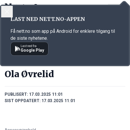
LOGG INN
MENY
Annonsørinnhold
LAST NED NETT.NO-APPEN
Link for annonse
Få nett.no som app på Android for enklere tilgang til
de siste nyhetene.
Last ned fra
Google Play
PERSONER
Ola Øvrelid
PUBLISERT:
17.03.2025 11:01
SIST OPPDATERT:
17.03.2025 11:01
Annonsørinnhold