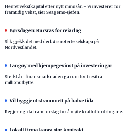
Hentet vekstkapital etter nytt minusår. – Vi investerer for
framtidig vekst, sier Seagems-sjefen.
Børsdagen: Kursras for reiarlag
Slik gjekk det med dei børsnoterte selskapa på
Nordvestlandet.
Langøy med kjempegevinst på investeringar
Sterkt år i finansmarknaden ga rom for tresifra
millionutbytte.
Vil byggje ut straumnett på halve tida
Regjeringa la fram forslag for å møte kraftutfordringane.
Lokalt firma kapra stor kontrakt